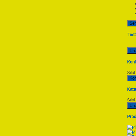
Se
Test
Lih
Konf
Sila
Kon
Kata
Sila
Lih
Prod