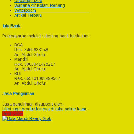
Uncategorized
Wahana Air Kolam Renang
Waterboom
Artikel Terbaru
Info Bank
Pembayaran melalui rekening bank berikut ini:
BCA
Rek.
8465638148
An. Abdul Ghofur
Mandiri
Rek.
9000041425217
An. Abdul Ghofur
BRI
Rek.
065101008499507
An. Abdul Ghofur
Jasa Pengiriman
Jasa pengiriman disupport oleh:
Lihat juga produk lainnya di toko online kami:
Best Seller