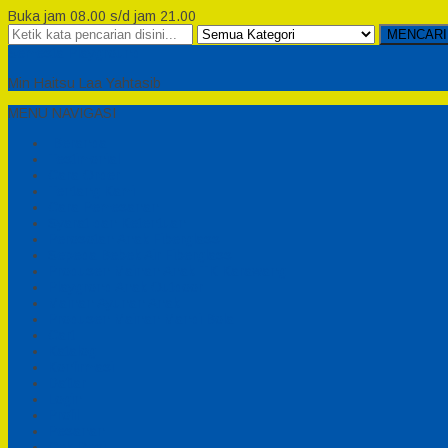
Buka jam 08.00 s/d jam 21.00
MENCARI
Semesta Playground
Min Haitsu Laa Yahtasib
MENU NAVIGASI
Beranda
Testimonial
Cara Order
Tentang Kami
Cara Pemesanan
Syarat dan Ketentuan
Perosotan Anak Fiberglass
Sepeda Bebek Air Fiberglass
Produsen Mainan Anak TK Karawang
Playgrond Anak Outdoor
Mainan Ayunan Anak
Produsen Mainan Mandi Bola
Cart
Katalog
Konfirmasi
Daftar
Login
Profil
Pesanan
Cek Resi