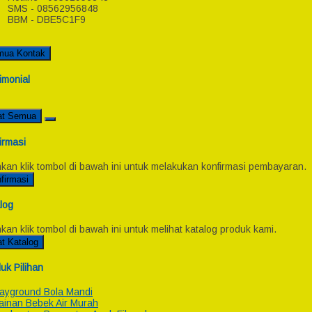
SMS - 08562956848
BBM - DBE5C1F9
mua Kontak
imonial
at Semua
irmasi
hkan klik tombol di bawah ini untuk melakukan konfirmasi pembayaran.
firmasi
log
hkan klik tombol di bawah ini untuk melihat katalog produk kami.
at Katalog
uk Pilihan