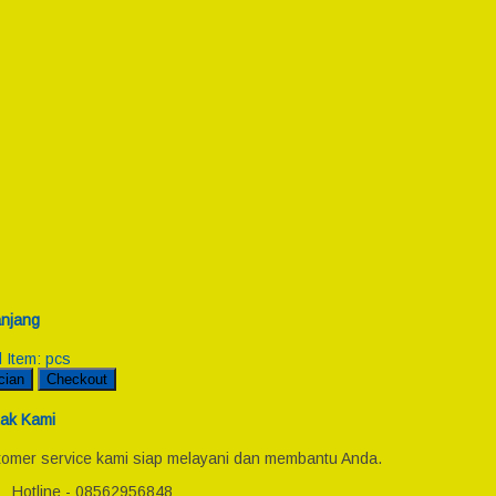
njang
l Item:
pcs
cian
Checkout
ak Kami
omer service kami siap melayani dan membantu Anda.
Hotline - 08562956848