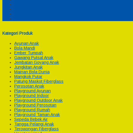
Cek Biaya Kirim
Payment
Reseller
Afiliasi
Kategori Produk
Ayunan Anak
Bola Mandi
Ember Tumpah
Gawang Putsal Anak
Jembatan Goyang Anak
Jungkitan Anak
Mainan Bola Dunia
Mangkok Putar
Patung Maskot Fiberglass
Perosotan Anak
Playground Ayunan
Playground Indoor
Playground Outdoor Anak
Playground Perosotan
Playground Rumah
Playground Taman Anak
Sepeda Bebek Air
Tangga Pelangi Anak
Terowongan Fiberglass