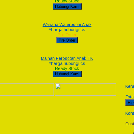
Ready Stock
Hubungi Kami
Wahana Waterboom Anak
*harga hubungi cs
Pre Order
Pre Order
Mainan Perosotan Anak TK
*harga hubungi cs
Ready Stock
Hubungi Kami
Kera
Tota
Rin
Kont
Cust