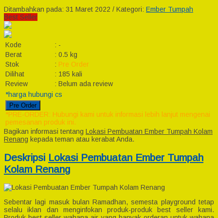
Ditambahkan pada: 31 Maret 2022 / Kategori:
Ember Tumpah
Best Seller
Kode
:
-
Berat
:
0.5 kg
Stok
:
Pre Order
Dilihat
:
185 kali
Review
:
Belum ada review
*harga hubungi cs
Pre Order
*PRE-ORDER: Hubungi kami untuk informasi lebih lanjut mengenai
pemesanan produk ini.
Bagikan informasi tentang
Lokasi Pembuatan Ember Tumpah Kolam
Renang
kepada teman atau kerabat Anda.
Deskripsi
Lokasi Pembuatan Ember Tumpah
Kolam Renang
Sebentar lagi masuk bulan Ramadhan, semesta playground tetap
selalu iklan dan menginfokan produk-produk best seller kami.
Produk best seller wahana air yang banyak orderan untuk wahana