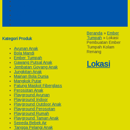
Pesanan
Cek Resi
Cek Biaya Kirim
Payment
Reseller
Afiliasi
Beranda
»
Ember
Tumpah
»
Lokasi
Kategori Produk
Pembuatan Ember
Tumpah Kolam
Ayunan Anak
Renang
Bola Mandi
Ember Tumpah
Lokasi
Gawang Putsal Anak
Jembatan Goyang Anak
Jungkitan Anak
Mainan Bola Dunia
Mangkok Putar
Patung Maskot Fiberglass
Perosotan Anak
Playground Ayunan
Playground Indoor
Playground Outdoor Anak
Playground Perosotan
Playground Rumah
Playground Taman Anak
Sepeda Bebek Air
Tangga Pelangi Anak