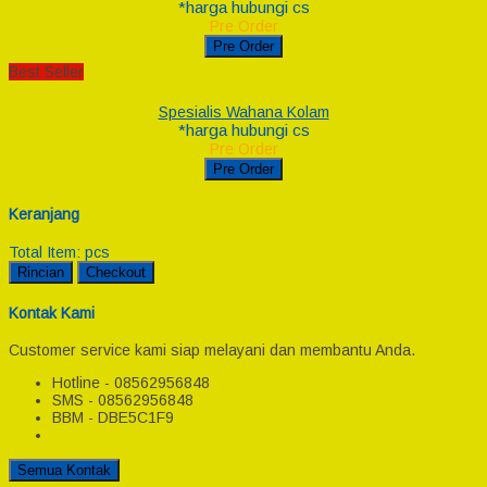
*harga hubungi cs
Pre Order
Pre Order
Best Seller
Spesialis Wahana Kolam
*harga hubungi cs
Pre Order
Pre Order
Keranjang
Total Item:
pcs
Rincian
Checkout
Kontak Kami
Customer service kami siap melayani dan membantu Anda.
Hotline - 08562956848
SMS - 08562956848
BBM - DBE5C1F9
Semua Kontak