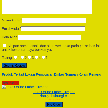
Nama Anda
*
Email Anda
*
Kota Anda
Simpan nama, email, dan situs web saya pada peramban ini
untuk komentar saya berikutnya.
Rating
1
2
3
4
5
Produk Terkait Lokasi Pembuatan Ember Tumpah Kolam Renang
Best Seller
Toko Online Ember Tumpah
*harga hubungi cs
Pre Order
Pre Order