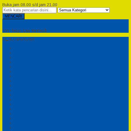
Buka jam 08.00 s/d jam 21.00
MENCARI
Semesta Playground
Min Haitsu Laa Yahtasib
MENU NAVIGASI
Beranda
Testimonial
Cara Order
Tentang Kami
Cara Pemesanan
Syarat dan Ketentuan
Perosotan Anak Fiberglass
Sepeda Bebek Air Fiberglass
Produsen Mainan Anak TK Karawang
Playgrond Anak Outdoor
Mainan Ayunan Anak
Produsen Mainan Mandi Bola
Cart
Katalog
Konfirmasi
Daftar
Login
Profil