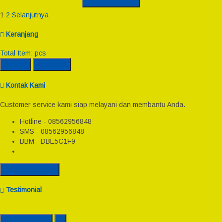
Hubungi Kami
1
2
Selanjutnya
Keranjang
Total Item:
pcs
Rincian
Checkout
Kontak Kami
Customer service kami siap melayani dan membantu Anda.
Hotline - 08562956848
SMS - 08562956848
BBM - DBE5C1F9
Semua Kontak
Testimonial
Lihat Semua