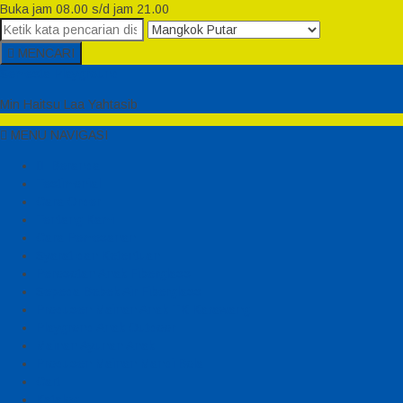
Buka jam 08.00 s/d jam 21.00
MENCARI
Semesta Playground
Min Haitsu Laa Yahtasib
MENU NAVIGASI
Beranda
Testimonial
Cara Order
Tentang Kami
Cara Pemesanan
Syarat dan Ketentuan
Perosotan Anak Fiberglass
Sepeda Bebek Air Fiberglass
Produsen Mainan Anak TK Karawang
Playgrond Anak Outdoor
Mainan Ayunan Anak
Produsen Mainan Mandi Bola
Cart
Katalog