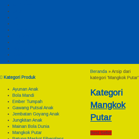
Konfirmasi
Daftar
Login
Profil
Pesanan
Cek Resi
Cek Biaya Kirim
Payment
Reseller
Afiliasi
Beranda
»
Arsip dari
Kategori Produk
kategori 'Mangkok Putar'
Ayunan Anak
Kategori
Bola Mandi
Ember Tumpah
Mangkok
Gawang Putsal Anak
Jembatan Goyang Anak
Putar
Jungkitan Anak
Mainan Bola Dunia
Mangkok Putar
Best Seller
Patung Maskot Fiberglass