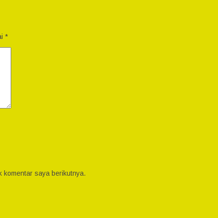
ai
*
k komentar saya berikutnya.