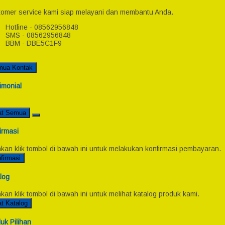
omer service kami siap melayani dan membantu Anda.
Hotline - 08562956848
SMS - 08562956848
BBM - DBE5C1F9
mua Kontak
imonial
at Semua
irmasi
hkan klik tombol di bawah ini untuk melakukan konfirmasi pembayaran.
firmasi
log
hkan klik tombol di bawah ini untuk melihat katalog produk kami.
at Katalog
uk Pilihan