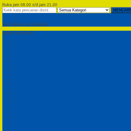
Buka jam 08.00 s/d jam 21.00
MENCARI
Semesta Playground
Min Haitsu Laa Yahtasib
MENU NAVIGASI
Beranda
Testimonial
Cara Order
Tentang Kami
Cara Pemesanan
Syarat dan Ketentuan
Perosotan Anak Fiberglass
Sepeda Bebek Air Fiberglass
Produsen Mainan Anak TK Karawang
Playgrond Anak Outdoor
Mainan Ayunan Anak
Produsen Mainan Mandi Bola
Cart
Katalog
Konfirmasi
Daftar
Login
Profil
Pesanan
Cek Resi