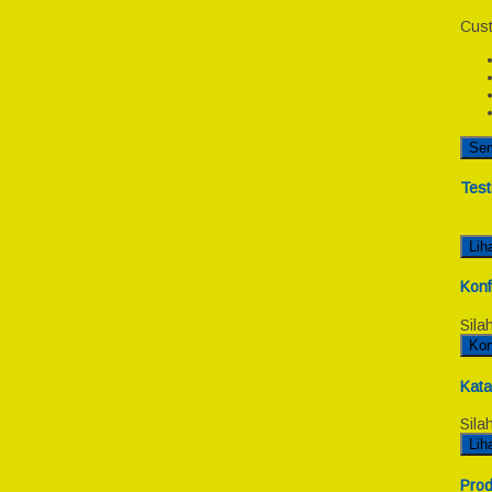
Cust
Se
Test
Lih
Konf
Sila
Kon
Kata
Sila
Lih
Prod