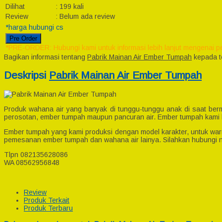
Dilihat
:
199 kali
Review
:
Belum ada review
*harga hubungi cs
Pre Order
*PRE-ORDER: Hubungi kami untuk informasi lebih lanjut mengenai p
Bagikan informasi tentang
Pabrik Mainan Air Ember Tumpah
kepada t
Deskripsi
Pabrik Mainan Air Ember Tumpah
Produk wahana air yang banyak di tunggu-tunggu anak di saat ber
perosotan, ember tumpah maupun pancuran air. Ember tumpah kami bia
Ember tumpah yang kami produksi dengan model karakter, untuk war
pemesanan ember tumpah dan wahana air lainya. Silahkan hubungi n
Tlpn 082135628086
WA 08562956848
Review
Produk Terkait
Produk Terbaru