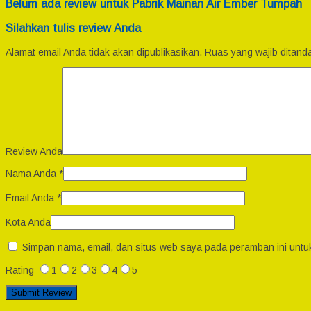
Belum ada review untuk Pabrik Mainan Air Ember Tumpah
Silahkan tulis review Anda
Alamat email Anda tidak akan dipublikasikan.
Ruas yang wajib ditand
Review Anda
Nama Anda
*
Email Anda
*
Kota Anda
Simpan nama, email, dan situs web saya pada peramban ini untu
Rating
1
2
3
4
5