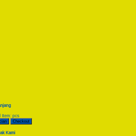
njang
l Item:
pcs
cian
Checkout
ak Kami