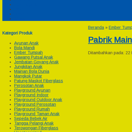
Cek Biaya Kirim
Payment
Reseller
Afiliasi
Beranda
»
Ember Tum
Kategori Produk
Pabrik Mai
Ayunan Anak
Bola Mandi
Ember Tumpah
Ditambahkan pada: 22 F
Gawang Putsal Anak
Jembatan Goyang Anak
Jungkitan Anak
Mainan Bola Dunia
Mangkok Putar
Patung Maskot Fiberglass
Perosotan Anak
Playground Ayunan
Playground Indoor
Playground Outdoor Anak
Playground Perosotan
Playground Rumah
Playground Taman Anak
Sepeda Bebek Air
Tangga Pelangi Anak
Terowongan Fiberglass