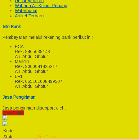
Uncategorized
Wahana Air Kolam Renang
Waterboom
Artikel Terbaru
Info Bank
Pembayaran melalui rekening bank berikut ini:
BCA
Rek.
8465638148
An. Abdul Ghofur
Mandiri
Rek.
9000041425217
An. Abdul Ghofur
BRI
Rek.
065101008499507
An. Abdul Ghofur
Jasa Pengiriman
Jasa pengiriman disupport oleh:
Best Seller
Kode
:
-
Stok
:
Pre Order