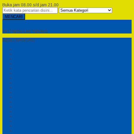
Buka jam 08.00 s/d jam 21.00
MENCARI
Semesta Playground
Min Haitsu Laa Yahtasib
MENU NAVIGASI
Beranda
Testimonial
Cara Order
Tentang Kami
Cara Pemesanan
Syarat dan Ketentuan
Perosotan Anak Fiberglass
Sepeda Bebek Air Fiberglass
Produsen Mainan Anak TK Karawang
Playgrond Anak Outdoor
Mainan Ayunan Anak
Produsen Mainan Mandi Bola
Cart
Katalog
Konfirmasi
Daftar
Login
Profil