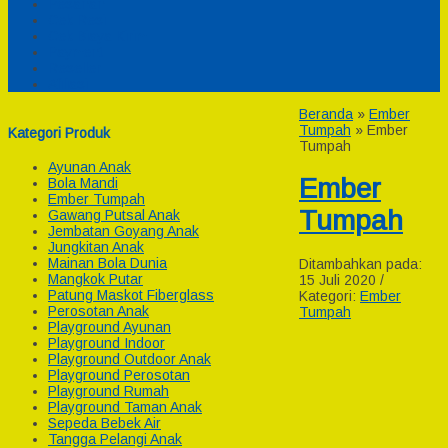
Pesanan
Cek Resi
Cek Biaya Kirim
Payment
Reseller
Afiliasi
Beranda
»
Ember
Tumpah
»
Ember
Kategori Produk
Tumpah
Ayunan Anak
Ember
Bola Mandi
Ember Tumpah
Tumpah
Gawang Putsal Anak
Jembatan Goyang Anak
Jungkitan Anak
Mainan Bola Dunia
Ditambahkan pada:
Mangkok Putar
15 Juli 2020 /
Patung Maskot Fiberglass
Kategori:
Ember
Perosotan Anak
Tumpah
Playground Ayunan
Playground Indoor
Playground Outdoor Anak
Playground Perosotan
Playground Rumah
Playground Taman Anak
Sepeda Bebek Air
Tangga Pelangi Anak