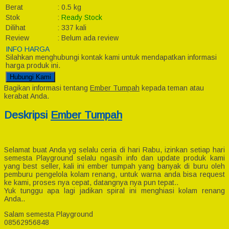
Berat
:
0.5 kg
Stok
:
Ready Stock
Dilihat
:
337 kali
Review
:
Belum ada review
INFO HARGA
Silahkan menghubungi kontak kami untuk mendapatkan informasi
harga produk ini.
Hubungi Kami
Bagikan informasi tentang
Ember Tumpah
kepada teman atau
kerabat Anda.
Deskripsi
Ember Tumpah
Selamat buat Anda yg selalu ceria di hari Rabu, izinkan setiap hari
semesta Playground selalu ngasih info dan update produk kami
yang best seller, kali ini ember tumpah yang banyak di buru oleh
pemburu pengelola kolam renang, untuk warna anda bisa request
ke kami, proses nya cepat, datangnya nya pun tepat..
Yuk tunggu apa lagi jadikan spiral ini menghiasi kolam renang
Anda..
Salam semesta Playground
08562956848