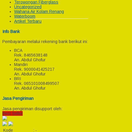
Terowongan Fiberglass
Uncategorized
Wahana Air Kolam Renang
Waterboom
Artikel Terbaru
Info Bank
Pembayaran melalui rekening bank berikut ini:
BCA
Rek.
8465638148
An. Abdul Ghofur
Mandiri
Rek.
9000041425217
An. Abdul Ghofur
BRI
Rek.
065101008499507
An. Abdul Ghofur
Jasa Pengiriman
Jasa pengiriman disupport oleh:
Best Seller
Kode
:
-