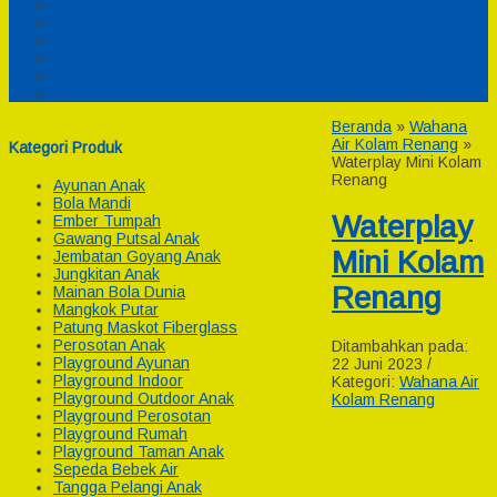
Pesanan
Cek Resi
Cek Biaya Kirim
Payment
Reseller
Afiliasi
Beranda
»
Wahana
Air Kolam Renang
»
Kategori Produk
Waterplay Mini Kolam
Renang
Ayunan Anak
Bola Mandi
Waterplay
Ember Tumpah
Gawang Putsal Anak
Mini Kolam
Jembatan Goyang Anak
Jungkitan Anak
Renang
Mainan Bola Dunia
Mangkok Putar
Patung Maskot Fiberglass
Perosotan Anak
Ditambahkan pada:
Playground Ayunan
22 Juni 2023 /
Playground Indoor
Kategori:
Wahana Air
Playground Outdoor Anak
Kolam Renang
Playground Perosotan
Playground Rumah
Playground Taman Anak
Sepeda Bebek Air
Tangga Pelangi Anak