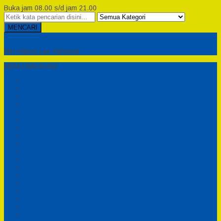
Buka jam 08.00 s/d jam 21.00
MENCARI
Semesta Playground
Min Haitsu Laa Yahtasib
MENU NAVIGASI
Beranda
Testimonial
Cara Order
Tentang Kami
Cara Pemesanan
Syarat dan Ketentuan
Perosotan Anak Fiberglass
Sepeda Bebek Air Fiberglass
Produsen Mainan Anak TK Karawang
Playgrond Anak Outdoor
Mainan Ayunan Anak
Produsen Mainan Mandi Bola
Cart
Katalog
Konfirmasi
Daftar
Login
Profil