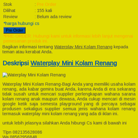
Stok
:
Pre Order
Dilihat
:
155 kali
Review
:
Belum ada review
*harga hubungi cs
Pre Order
*PRE-ORDER: Hubungi kami untuk informasi lebih lanjut mengenai
pemesanan produk ini.
Bagikan informasi tentang
Waterplay Mini Kolam Renang
kepada
teman atau kerabat Anda.
Deskripsi
Waterplay Mini Kolam Renang
Waterplay Mini Kolam Renang-Bagi Anda yang memiliki usaha kolam
renang, ada kabar gemira buat Anda, karena Anda di era sekarang
tidak susah untuk mencari supplier perlengkapan wahana sarana
kolam renang anak maupun dewasa, Anda cukup mencari di mesin
google ketik saja semesta playground yang di percaya sebagai
produsen sekaligus supplier semua jenis wahana kolam renang
termasuk waterplay mini kolam renang yang ada di iklan ini.
untuk lebih jelasnya silahkan Anda hibungi Cs kami di bawah ini
Tlpn 082135628086
Wa 08562956848