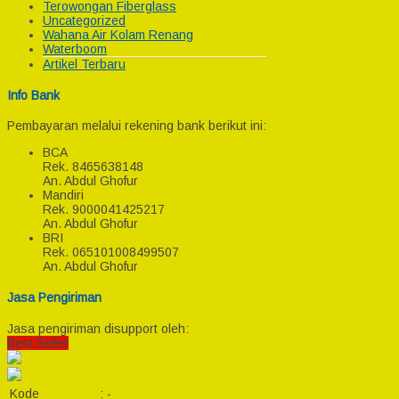
Terowongan Fiberglass
Uncategorized
Wahana Air Kolam Renang
Waterboom
Artikel Terbaru
Info Bank
Pembayaran melalui rekening bank berikut ini:
BCA
Rek.
8465638148
An. Abdul Ghofur
Mandiri
Rek.
9000041425217
An. Abdul Ghofur
BRI
Rek.
065101008499507
An. Abdul Ghofur
Jasa Pengiriman
Jasa pengiriman disupport oleh:
Best Seller
Kode
:
-