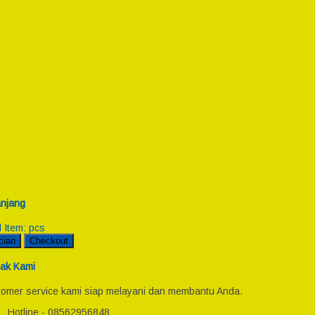
njang
l Item:
pcs
cian
Checkout
ak Kami
omer service kami siap melayani dan membantu Anda.
Hotline - 08562956848