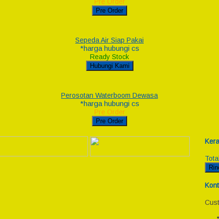
Pre Order
Pre Order
Sepeda Air Siap Pakai
*harga hubungi cs
Ready Stock
Hubungi Kami
Perosotan Waterboom Dewasa
*harga hubungi cs
Pre Order
Pre Order
Kera
Tota
Rin
Kont
Cust