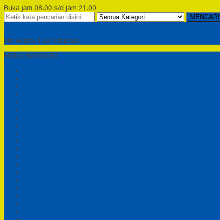
Buka jam 08.00 s/d jam 21.00
MENCARI
Semesta Playground
Min Haitsu Laa Yahtasib
MENU NAVIGASI
Beranda
Testimonial
Cara Order
Tentang Kami
Cara Pemesanan
Syarat dan Ketentuan
Perosotan Anak Fiberglass
Sepeda Bebek Air Fiberglass
Produsen Mainan Anak TK Karawang
Playgrond Anak Outdoor
Mainan Ayunan Anak
Produsen Mainan Mandi Bola
Cart
Katalog
Konfirmasi
Daftar
Login
Profil
Pesanan
Cek Resi