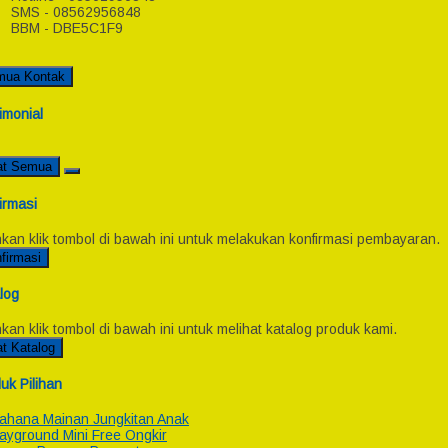
SMS - 08562956848
BBM - DBE5C1F9
mua Kontak
imonial
at Semua
irmasi
hkan klik tombol di bawah ini untuk melakukan konfirmasi pembayaran.
firmasi
log
hkan klik tombol di bawah ini untuk melihat katalog produk kami.
at Katalog
uk Pilihan