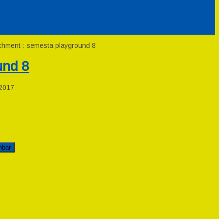
chment : semesta playground 8
und 8
2017
mbar