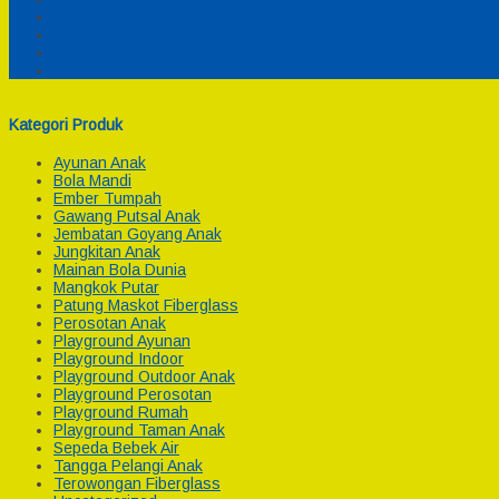
Cek Biaya Kirim
Payment
Reseller
Afiliasi
Kategori Produk
Ayunan Anak
Bola Mandi
Ember Tumpah
Gawang Putsal Anak
Jembatan Goyang Anak
Jungkitan Anak
Mainan Bola Dunia
Mangkok Putar
Patung Maskot Fiberglass
Perosotan Anak
Playground Ayunan
Playground Indoor
Playground Outdoor Anak
Playground Perosotan
Playground Rumah
Playground Taman Anak
Sepeda Bebek Air
Tangga Pelangi Anak
Terowongan Fiberglass