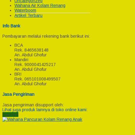
Uncategorized
Wahana Air Kolam Renang
Waterboom
Artikel Terbaru
Info Bank
Pembayaran melalui rekening bank berikut ini:
BCA
Rek.
8465638148
An. Abdul Ghofur
Mandiri
Rek.
9000041425217
An. Abdul Ghofur
BRI
Rek.
065101008499507
An. Abdul Ghofur
Jasa Pengiriman
Jasa pengiriman disupport oleh:
Lihat juga produk lainnya di toko online kami:
Popular!