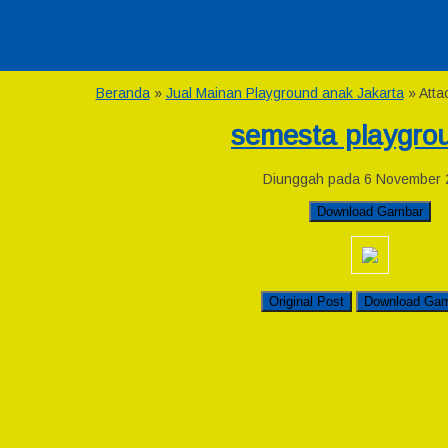
Beranda
»
Jual Mainan Playground anak Jakarta
» Atta
semesta playgro
Diunggah pada 6 November 
Download Gambar
Original Post
Download Ga