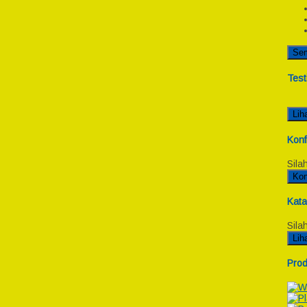
Se
Test
Lih
Konf
Sila
Kon
Kata
Sila
Lih
Prod