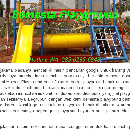
akarta biasanya mencari di mesin pencarian google untuk barang 
 Misalnya mereka ingin membeli perosotan, di mesin pencari goo
ual Mainan Playground anak Jakarta, harga playground anak di jakart
 anak indoor-outdoor di jakarta maupun bandung. Dengan mengetik
maka akan muncul semua web produsen atau distributor yang jual play
 dan sekitarnya. Begitupun dengan web kami semesta playground past
le, karena kami juga Jual Mainan Playground anak di Jakarta. Atau m
inan anak lainnya seperti jual playground ayunan anak jakarta. Akan 
.
 jelaskan dalam artikel ini beberapa keunggulan produk kami semeta 