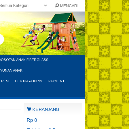
MENCARI
ROSOTAN ANAK FIBERGLASS
AYUNAN ANAK
 RESI
CEK BIAYA KIRIM
PAYMENT
KERANJANG
Rp 0