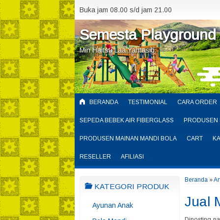
Buka jam 08.00 s/d jam 21.00
Semesta Playground
Min Haitsu Laa Yahtasib
BERANDA
TESTIMONIAL
CARA ORDER
SEPEDA BEBEK AIR FIBERGLASS
PRODUSEN 
PRODUSEN MAINAN MANDI BOLA
CART
K
RESELLER
AFILIASI
Beranda
»
Ar
KATEGORI PRODUK
Jual 
Ayunan Anak
Diposting p