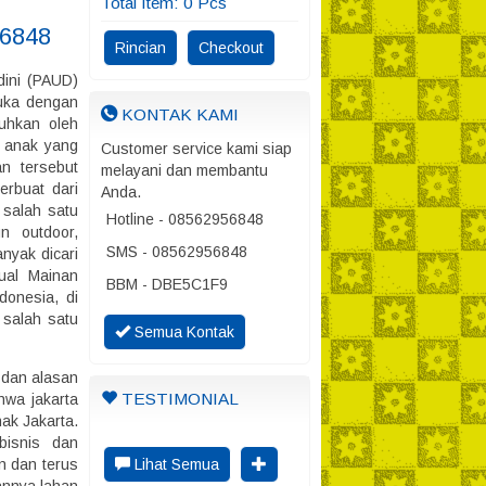
Total Item:
0
Pcs
56848
Rincian
Checkout
dini (PAUD)
uka dengan
KONTAK KAMI
uhkan oleh
d anak yang
Customer service kami siap
n tersebut
melayani dan membantu
erbuat dari
Anda.
 salah satu
Hotline - 08562956848
n outdoor,
SMS - 08562956848
nyak dicari
ual Mainan
BBM - DBE5C1F9
donesia, di
 salah satu
Semua Kontak
 dan alasan
TESTIMONIAL
hwa jakarta
ak Jakarta.
bisnis dan
n dan terus
Lihat Semua