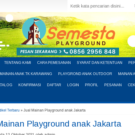
TENTANG KAMI
CARA PEMESANAN
SYARAT DAN KETENTUAN
PE
MAINAN ANAK TK KARAWANG
PLAYGROND ANAK OUTDOOR
MAINAN 
ATALOG
KONFIRMASI
DAFTAR
LOGIN
PROFIL
PESANAN
CEK
tikel Terbaru
» Jual Mainan Playground anak Jakarta
Mainan Playground anak Jakarta
ada 12 Oktober 2021 oleh admin