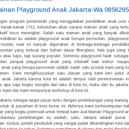
ainan Playground Anak Jakarta-Wa 085629
ngan program pemerintah yang menggalakan pendidikan anak usia 
 kanak-kanak (TK), kebutuhan akan sarana mainan anak yang terb
katif terus meningkat. Salah satu mainan anak yang banyak dibut
ndidikan itu adalah playground anak berupa perosotan. playgroun
rosotan saat ini banyak digunakan di lembaga-lembaga pendidika
osotan yang terbuat dari bahan dasar fiberglass. Ada juga yang t
esi atau kayu, tapi kurang populer. Semesta playground hadir sebagai
dan penjual playground anak yang edukatif baik indoor maupu
 anak yang berupa perosotan adalah salah satu produk kami yang ba
umen. Kami mengkhususkan satu ulasan yang kami beri judul J
 anak Jakarta karena kota ini adalah denyut nadi perekonomian in
s apa saja begitu mengila dan laku di kota ini, maka dari itu jakarta
ar kami dan kami mempunyai workshop di kota ini.
Jakarta sebagai target pasar tentu dengan pertimbangan yang matang
untuk di pasarkan di kota besar ini. Akhirnya kami berkesimpulan ba
ar yang begitu potensial untuk tempat kami Jual Mainan Playground an
diantara pertimbangan itu adalah, satu, Jakarta adalah pusat 
an. Kedua, jumlah penduduk yang sangat padat dibandingkan kota lai