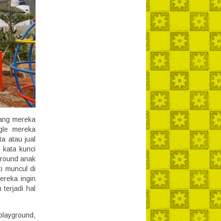
yang mereka
gle mereka
a atau jual
 kata kunci
ground anak
i muncul di
ereka ingin
terjadi hal
playground,