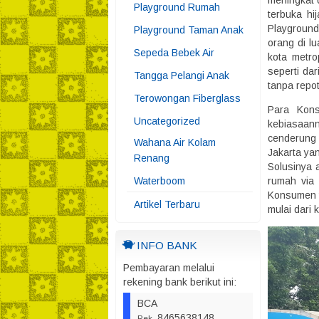
meningkat 
Playground Rumah
terbuka hi
Playground
Playground Taman Anak
orang di l
Sepeda Bebek Air
kota metro
seperti dar
Tangga Pelangi Anak
tanpa repo
Terowongan Fiberglass
Para Kons
Uncategorized
kebiasaanny
cenderung 
Wahana Air Kolam
Jakarta ya
Renang
Solusinya 
Waterboom
rumah via 
Konsumen t
Artikel Terbaru
mulai dari 
INFO BANK
Pembayaran melalui
rekening bank berikut ini:
BCA
8465638148
Rek.