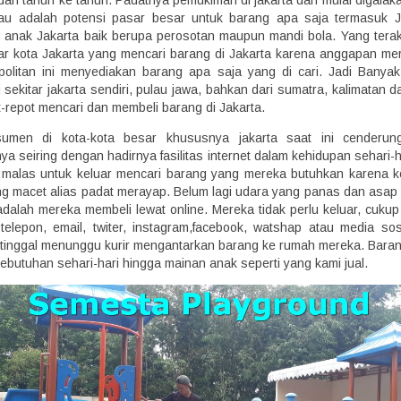
dari tahun ke tahun. Padatnya pemukiman di jakarta dan mulai digalak
jau adalah potensi pasar besar untuk barang apa saja termasuk 
 anak Jakarta baik berupa perosotan maupun mandi bola. Yang terak
uar kota Jakarta yang mencari barang di Jakarta karena anggapan m
politan ini menyediakan barang apa saja yang di cari. Jadi Bany
i sekitar jakarta sendiri, pulau jawa, bahkan dari sumatra, kalimatan 
t-repot mencari dan membeli barang di Jakarta.
umen di kota-kota besar khususnya jakarta saat ini cenderun
a seiring dengan hadirnya fasilitas internet dalam kehidupan sehari-
malas untuk keluar mencari barang yang mereka butuhkan karena ko
ng macet alias padat merayap. Belum lagi udara yang panas dan asap
adalah mereka membeli lewat online. Mereka tidak perlu keluar, cukup
telepon, email, twiter, instagram,facebook, watshap atau media sosi
inggal menunggu kurir mengantarkan barang ke rumah mereka. Baran
kebutuhan sehari-hari hingga mainan anak seperti yang kami jual.