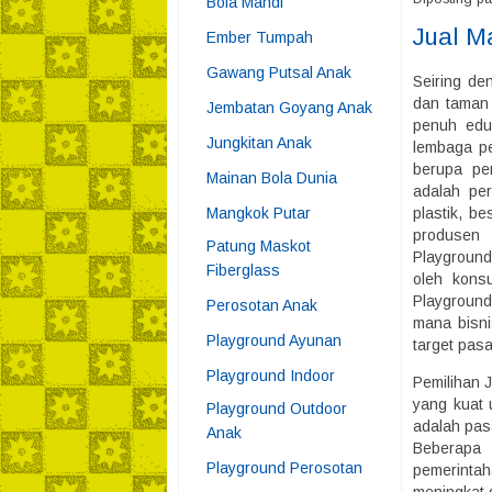
Bola Mandi
Jual M
Ember Tumpah
Gawang Putsal Anak
Seiring de
dan taman
Jembatan Goyang Anak
penuh edu
Jungkitan Anak
lembaga pe
berupa pe
Mainan Bola Dunia
adalah per
Mangkok Putar
plastik, b
produsen 
Patung Maskot
Playground
Fiberglass
oleh kons
Playground
Perosotan Anak
mana bisni
Playground Ayunan
target pas
Playground Indoor
Pemilihan 
yang kuat 
Playground Outdoor
adalah pas
Anak
Beberapa 
Playground Perosotan
pemerintah