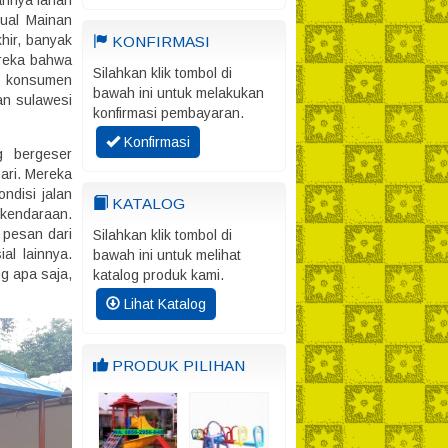
annya lahan
Jual Mainan
hir, banyak
KONFIRMASI
ereka bahwa
Silahkan klik tombol di
ak konsumen
bawah ini untuk melakukan
dan sulawesi
konfirmasi pembayaran.
Konfirmasi
g bergeser
hari. Mereka
ndisi jalan
KATALOG
 kendaraan.
 pesan dari
Silahkan klik tombol di
al lainnya.
bawah ini untuk melihat
g apa saja,
katalog produk kami.
Lihat Katalog
PRODUK PILIHAN