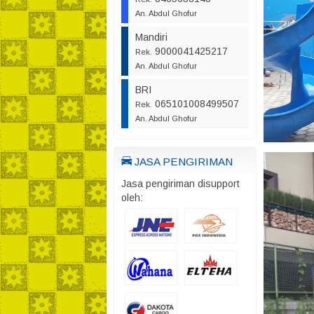
An. Abdul Ghofur
Mandiri
9000041425217
Rek.
An. Abdul Ghofur
BRI
065101008499507
Rek.
An. Abdul Ghofur
JASA PENGIRIMAN
Jasa pengiriman disupport
oleh: