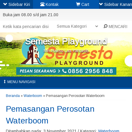
Sidebar Kiri
Kontak
Cart
Sidebar Kanan
Buka jam 08.00 s/d jam 21.00
MENCARI
Semesta Playground
Min Haitsu Laa Yahtasib
MENU NAVIGASI
Beranda
»
Waterboom
»
Pemasangan Perosotan Waterboom
Pemasangan Perosotan
Waterboom
Ditambahkan pada: 3 November 2021 / Kategori:
Waterboom