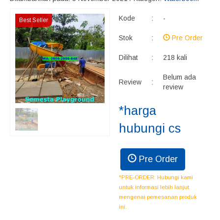
Kode
:
-
Best Seller
Stok
:
Pre Order
Dilihat
:
218 kali
Belum ada
Review
:
review
*harga
hubungi cs
Pre Order
*PRE-ORDER: Hubungi kami
untuk informasi lebih lanjut
mengenai pemesanan produk
ini.