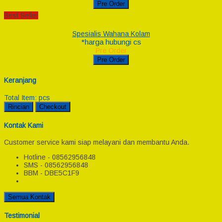
Pre Order
Best Seller
Spesialis Wahana Kolam
*harga hubungi cs
Pre Order
Pre Order
Keranjang
Total Item:
pcs
Rincian
Checkout
Kontak Kami
Customer service kami siap melayani dan membantu Anda.
Hotline - 08562956848
SMS - 08562956848
BBM - DBE5C1F9
Semua Kontak
Testimonial