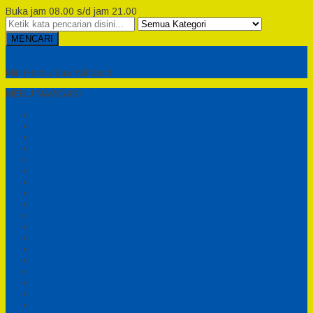
Buka jam 08.00 s/d jam 21.00
MENCARI
Semesta Playground
Min Haitsu Laa Yahtasib
MENU NAVIGASI
Beranda
Testimonial
Cara Order
Tentang Kami
Cara Pemesanan
Syarat dan Ketentuan
Perosotan Anak Fiberglass
Sepeda Bebek Air Fiberglass
Produsen Mainan Anak TK Karawang
Playgrond Anak Outdoor
Mainan Ayunan Anak
Produsen Mainan Mandi Bola
Cart
Katalog
Konfirmasi
Daftar
Login
Profil