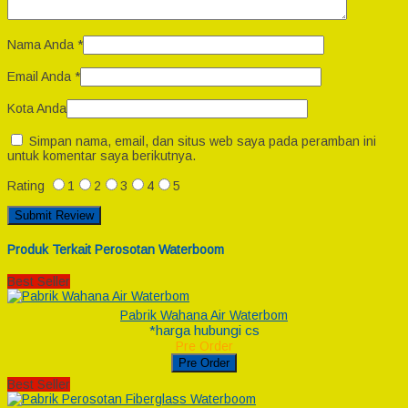
Nama Anda
*
Email Anda
*
Kota Anda
Simpan nama, email, dan situs web saya pada peramban ini
untuk komentar saya berikutnya.
Rating
1
2
3
4
5
Produk Terkait Perosotan Waterboom
Best Seller
Pabrik Wahana Air Waterbom
*harga hubungi cs
Pre Order
Pre Order
Best Seller