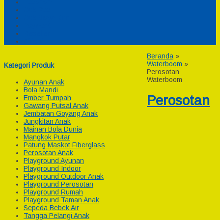
Pesanan
Cek Resi
Cek Biaya Kirim
Payment
Reseller
Afiliasi
Beranda
»
Waterboom
»
Kategori Produk
Perosotan
Waterboom
Ayunan Anak
Bola Mandi
Perosotan
Ember Tumpah
Gawang Putsal Anak
Jembatan Goyang Anak
Jungkitan Anak
Mainan Bola Dunia
Mangkok Putar
Patung Maskot Fiberglass
Perosotan Anak
Playground Ayunan
Playground Indoor
Playground Outdoor Anak
Playground Perosotan
Playground Rumah
Playground Taman Anak
Sepeda Bebek Air
Tangga Pelangi Anak