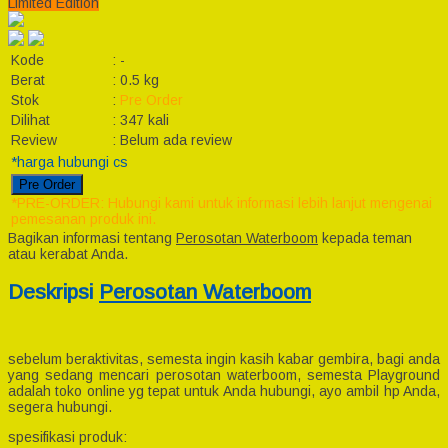
Limited Edition
Kode
:
-
Berat
:
0.5 kg
Stok
:
Pre Order
Dilihat
:
347 kali
Review
:
Belum ada review
*harga hubungi cs
Pre Order
*PRE-ORDER: Hubungi kami untuk informasi lebih lanjut mengenai
pemesanan produk ini.
Bagikan informasi tentang
Perosotan Waterboom
kepada teman
atau kerabat Anda.
Deskripsi
Perosotan Waterboom
sebelum beraktivitas, semesta ingin kasih kabar gembira, bagi anda
yang sedang mencari perosotan waterboom, semesta Playground
adalah toko online yg tepat untuk Anda hubungi, ayo ambil hp Anda,
segera hubungi.
spesifikasi produk: