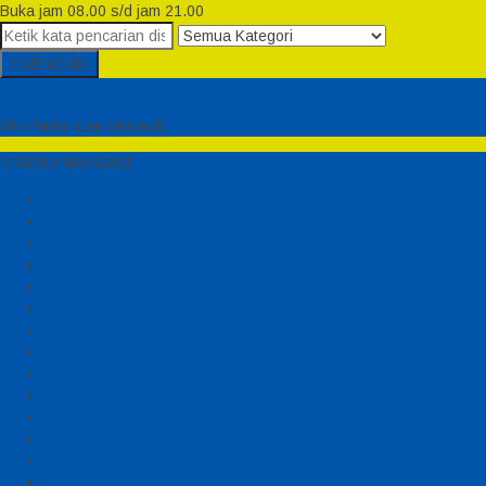
Buka jam 08.00 s/d jam 21.00
MENCARI
Semesta Playground
Min Haitsu Laa Yahtasib
MENU NAVIGASI
Beranda
Testimonial
Cara Order
Tentang Kami
Cara Pemesanan
Syarat dan Ketentuan
Perosotan Anak Fiberglass
Sepeda Bebek Air Fiberglass
Produsen Mainan Anak TK Karawang
Playgrond Anak Outdoor
Mainan Ayunan Anak
Produsen Mainan Mandi Bola
Cart
Katalog