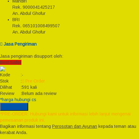
Mandiri
Rek.
9000041425217
An. Abdul Ghofur
BRI
Rek.
065101008499507
An. Abdul Ghofur
Jasa Pengiriman
Jasa pengiriman disupport oleh:
Best Seller
Kode
:
-
Stok
:
Pre Order
Dilihat
:
591 kali
Review
:
Belum ada review
*harga hubungi cs
Pre Order
*PRE-ORDER: Hubungi kami untuk informasi lebih lanjut mengenai
pemesanan produk ini.
Bagikan informasi tentang
Perosotan dan Ayunan
kepada teman atau
kerabat Anda.