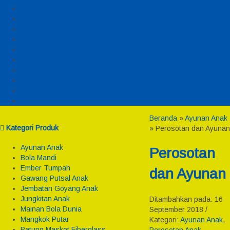
Konfirmasi
Daftar
Login
Profil
Pesanan
Cek Resi
Cek Biaya Kirim
Payment
Reseller
Afiliasi
Beranda
»
Ayunan Anak
Kategori Produk
»
Perosotan dan Ayunan
Ayunan Anak
Perosotan
Bola Mandi
Ember Tumpah
dan Ayunan
Gawang Putsal Anak
Jembatan Goyang Anak
Jungkitan Anak
Ditambahkan pada: 16
Mainan Bola Dunia
September 2018 /
Mangkok Putar
Kategori:
Ayunan Anak
,
Patung Maskot Fiberglass
Perosotan Anak