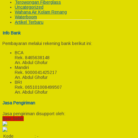
Terowongan Fiberglass
Uncategorized
Wahana Air Kolam Renang
Waterboom
Artikel Terbaru
Info Bank
Pembayaran melalui rekening bank berikut ini:
BCA
Rek.
8465638148
An. Abdul Ghofur
Mandiri
Rek.
9000041425217
An. Abdul Ghofur
BRI
Rek.
065101008499507
An. Abdul Ghofur
Jasa Pengiriman
Jasa pengiriman disupport oleh:
Best Seller
Kode
:
-