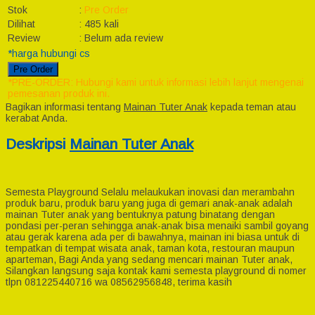
Stok
:
Pre Order
Dilihat
:
485 kali
Review
:
Belum ada review
*harga hubungi cs
Pre Order
*PRE-ORDER: Hubungi kami untuk informasi lebih lanjut mengenai
pemesanan produk ini.
Bagikan informasi tentang
Mainan Tuter Anak
kepada teman atau
kerabat Anda.
Deskripsi
Mainan Tuter Anak
Semesta Playground Selalu melaukukan inovasi dan merambahn
produk baru, produk baru yang juga di gemari anak-anak adalah
mainan Tuter anak yang bentuknya patung binatang dengan
pondasi per-peran sehingga anak-anak bisa menaiki sambil goyang
atau gerak karena ada per di bawahnya, mainan ini biasa untuk di
tempatkan di tempat wisata anak, taman kota, restouran maupun
aparteman, Bagi Anda yang sedang mencari mainan Tuter anak,
Silangkan langsung saja kontak kami semesta playground di nomer
tlpn 081225440716 wa 08562956848, terima kasih