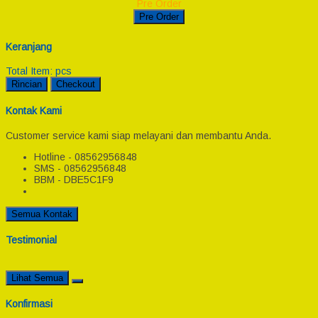
Pre Order
Pre Order
Keranjang
Total Item:
pcs
Rincian
Checkout
Kontak Kami
Customer service kami siap melayani dan membantu Anda.
Hotline - 08562956848
SMS - 08562956848
BBM - DBE5C1F9
Semua Kontak
Testimonial
Lihat Semua
Konfirmasi