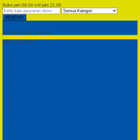
Buka jam 08.00 s/d jam 21.00
MENCARI
Semesta Playground
Min Haitsu Laa Yahtasib
MENU NAVIGASI
Beranda
Testimonial
Cara Order
Tentang Kami
Cara Pemesanan
Syarat dan Ketentuan
Perosotan Anak Fiberglass
Sepeda Bebek Air Fiberglass
Produsen Mainan Anak TK Karawang
Playgrond Anak Outdoor
Mainan Ayunan Anak
Produsen Mainan Mandi Bola
Cart
Katalog
Konfirmasi
Daftar
Login
Profil