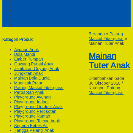
Pesanan
Cek Resi
Cek Biaya Kirim
Payment
Reseller
Afiliasi
Beranda
»
Patung
Maskot Fiberglass
»
Kategori Produk
Mainan Tuter Anak
Ayunan Anak
Mainan
Bola Mandi
Ember Tumpah
Tuter Anak
Gawang Putsal Anak
Jembatan Goyang Anak
Jungkitan Anak
Mainan Bola Dunia
Ditambahkan pada:
Mangkok Putar
30 Oktober 2018 /
Patung Maskot Fiberglass
Kategori:
Patung
Perosotan Anak
Maskot Fiberglass
Playground Ayunan
Playground Indoor
Playground Outdoor Anak
Playground Perosotan
Playground Rumah
Playground Taman Anak
Sepeda Bebek Air
Tangga Pelangi Anak