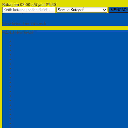
Buka jam 08.00 s/d jam 21.00
MENCARI
Semesta Playground
Min Haitsu Laa Yahtasib
MENU NAVIGASI
Beranda
Testimonial
Cara Order
Tentang Kami
Cara Pemesanan
Syarat dan Ketentuan
Perosotan Anak Fiberglass
Sepeda Bebek Air Fiberglass
Produsen Mainan Anak TK Karawang
Playgrond Anak Outdoor
Mainan Ayunan Anak
Produsen Mainan Mandi Bola
Cart
Katalog
Konfirmasi
Daftar
Login
Profil
Pesanan
Cek Resi