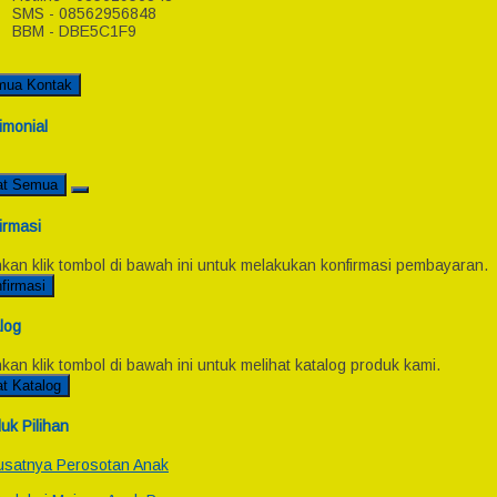
SMS - 08562956848
BBM - DBE5C1F9
mua Kontak
imonial
at Semua
irmasi
hkan klik tombol di bawah ini untuk melakukan konfirmasi pembayaran.
firmasi
log
hkan klik tombol di bawah ini untuk melihat katalog produk kami.
at Katalog
uk Pilihan