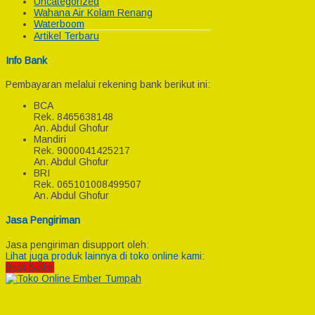
Uncategorized
Wahana Air Kolam Renang
Waterboom
Artikel Terbaru
Info Bank
Pembayaran melalui rekening bank berikut ini:
BCA
Rek.
8465638148
An. Abdul Ghofur
Mandiri
Rek.
9000041425217
An. Abdul Ghofur
BRI
Rek.
065101008499507
An. Abdul Ghofur
Jasa Pengiriman
Jasa pengiriman disupport oleh:
Lihat juga produk lainnya di toko online kami:
Best Seller