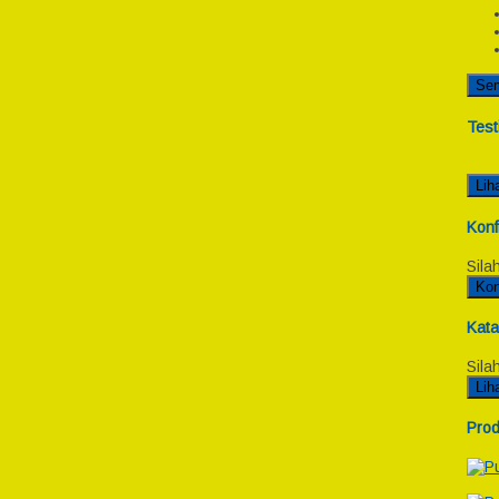
Se
Test
Lih
Konf
Sila
Kon
Kata
Sila
Lih
Prod