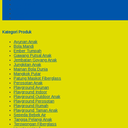
Cek Biaya Kirim
Payment
Reseller
Afiliasi
Kategori Produk
Ayunan Anak
Bola Mandi
Ember Tumpah
Gawang Putsal Anak
Jembatan Goyang Anak
Jungkitan Anak
Mainan Bola Dunia
Mangkok Putar
Patung Maskot Fiberglass
Perosotan Anak
Playground Ayunan
Playground Indoor
Playground Outdoor Anak
Playground Perosotan
Playground Rumah
Playground Taman Anak
Sepeda Bebek Air
Tangga Pelangi Anak
Terowongan Fiberglass