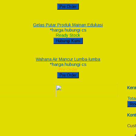
Pre Order
Pre Order
Gelas Putar Produk Mainan Edukasi
*harga hubungi cs
Ready Stock
Hubungi Kami
Wahana Air Mancur Lumba-lumba
*harga hubungi cs
Pre Order
Pre Order
Kera
Tota
Rin
Kont
Cust