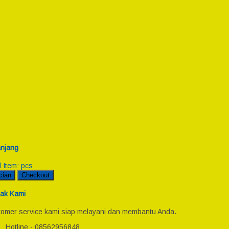
njang
l Item:
pcs
cian
Checkout
ak Kami
omer service kami siap melayani dan membantu Anda.
Hotline - 08562956848