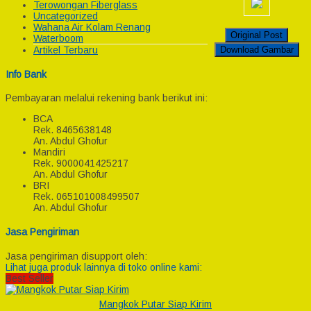
Terowongan Fiberglass
Uncategorized
Wahana Air Kolam Renang
Original Post
Waterboom
Download Gambar
Artikel Terbaru
Info Bank
Pembayaran melalui rekening bank berikut ini:
BCA
Rek.
8465638148
An. Abdul Ghofur
Mandiri
Rek.
9000041425217
An. Abdul Ghofur
BRI
Rek.
065101008499507
An. Abdul Ghofur
Jasa Pengiriman
Jasa pengiriman disupport oleh:
Lihat juga produk lainnya di toko online kami:
Best Seller
Mangkok Putar Siap Kirim