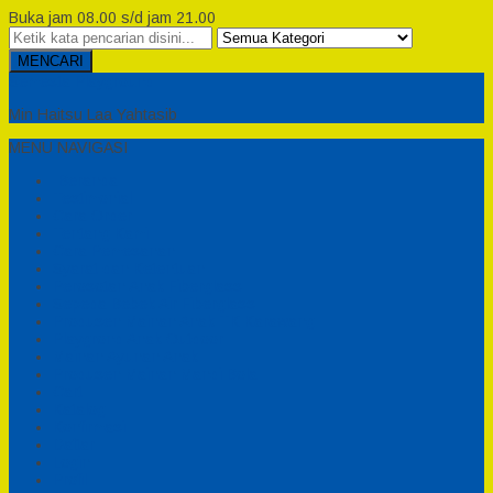
Buka jam 08.00 s/d jam 21.00
MENCARI
Semesta Playground
Min Haitsu Laa Yahtasib
MENU NAVIGASI
Beranda
Testimonial
Cara Order
Tentang Kami
Cara Pemesanan
Syarat dan Ketentuan
Perosotan Anak Fiberglass
Sepeda Bebek Air Fiberglass
Produsen Mainan Anak TK Karawang
Playgrond Anak Outdoor
Mainan Ayunan Anak
Produsen Mainan Mandi Bola
Cart
Katalog
Konfirmasi
Daftar
Login
Profil