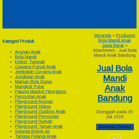
Pesanan
Cek Resi
Cek Biaya Kirim
Payment
Reseller
Afiliasi
Beranda
»
Produsen
Bola Mandi Anak
Kategori Produk
Jawa Barat
»
Attachment : Jual Bola
Ayunan Anak
Mandi Anak Bandung
Bola Mandi
Ember Tumpah
Jual Bola
Gawang Putsal Anak
Jembatan Goyang Anak
Mandi
Jungkitan Anak
Mainan Bola Dunia
Anak
Mangkok Putar
Patung Maskot Fiberglass
Bandung
Perosotan Anak
Playground Ayunan
Playground Indoor
Playground Outdoor Anak
Diunggah pada 30
Playground Perosotan
Juli 2018
Playground Rumah
Playground Taman Anak
Download Gambar
Sepeda Bebek Air
Tangga Pelangi Anak