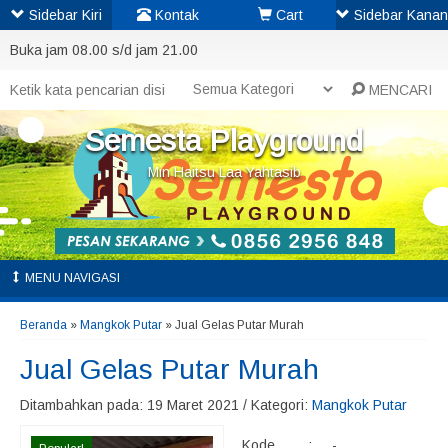
Sidebar Kiri
Kontak
Cart
Sidebar Kanan
Buka jam 08.00 s/d jam 21.00
MENCARI
Semesta Playground
Min Haitsu Laa Yahtasib
MENU NAVIGASI
Beranda
»
Mangkok Putar
»
Jual Gelas Putar Murah
Jual Gelas Putar Murah
Ditambahkan pada: 19 Maret 2021 / Kategori:
Mangkok Putar
Kode
:
-