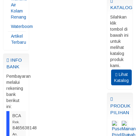
Air
KATALOG
Kolam
Renang
Silahkan
klik
Waterboom
tombol di
bawah ini
Artikel
untuk
Terbaru
melihat
katalog
produk
INFO
kami.
BANK
Lihat
Pembayaran
Katalog
melalui
rekening
bank
berikut
PRODUK
ini:
PILIHAN
BCA
Rek.
8465638148
An.