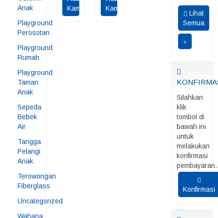
Anak
Kami
Kami
Lihat
Playground
Semua
Perosotan
Playground
Rumah
Playground
KONFIRMA
Taman
Anak
Silahkan
Sepeda
klik
Bebek
tombol di
Air
bawah ini
untuk
Tangga
melakukan
Pelangi
konfirmasi
Anak
pembayaran.
Terowongan
Fiberglass
Konfirmasi
Uncategorized
Wahana