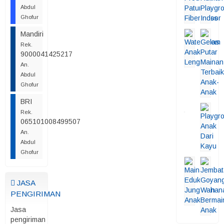
Abdul
Ghofur
Mandiri
Rek.
9000041425217
An.
Abdul
Ghofur
BRI
Rek.
065101008499507
An.
Abdul
Ghofur
JASA
PENGIRIMAN
Jasa
pengiriman