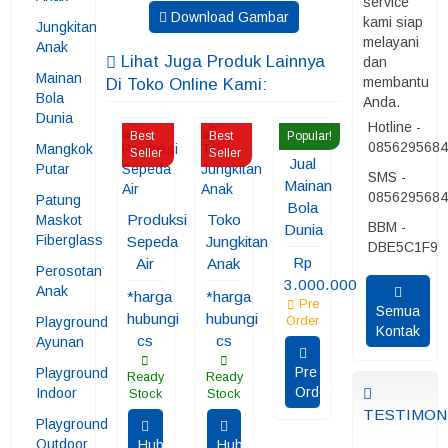
service
Download Gambar
kami siap
Jungkitan
melayani
Anak
Lihat Juga Produk Lainnya
dan
Mainan
membantu
Di Toko Online Kami:
Bola
Anda.
Dunia
Hotline -
Best
Best
Popular!
085629568
Mangkok
Seller
Seller
Jual
Putar
SMS -
Mainan
085629568
Patung
Bola
Produksi
Toko
Maskot
BBM -
Dunia
Fiberglass
Sepeda
Jungkitan
DBE5C1F9
Rp
Air
Anak
Perosotan
3.000.000
Anak
*harga
*harga
Pre
Semua
hubungi
hubungi
Playground
Order
Kontak
cs
cs
Ayunan
Pre
Playground
Ready
Ready
Order
Indoor
Stock
Stock
TESTIMON
Playground
Outdoor
Hubungi
Hubungi