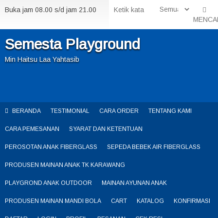
Buka jam 08.00 s/d jam 21.00
MENCA
Semesta Playground
Min Haitsu Laa Yahtasib
BERANDA
TESTIMONIAL
CARA ORDER
TENTANG KAMI
CARA PEMESANAN
SYARAT DAN KETENTUAN
PEROSOTAN ANAK FIBERGLASS
SEPEDA BEBEK AIR FIBERGLASS
PRODUSEN MAINAN ANAK TK KARAWANG
PLAYGROND ANAK OUTDOOR
MAINAN AYUNAN ANAK
PRODUSEN MAINAN MANDI BOLA
CART
KATALOG
KONFIRMASI