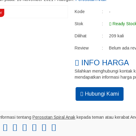
Kode
:
-
er
Stok
:
Ready Stoc
Dilihat
:
209 kali
Review
:
Belum ada re
INFO HARGA
Silahkan menghubungi kontak k
mendapatkan informasi harga pr
Hubungi Kami
nformasi tentang
Perosotan Spiral Anak
kepada teman atau kerabat An