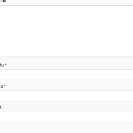
nda
da
*
da
*
a