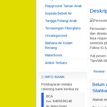
Playground Taman Anak
Deskri
Sepeda Bebek Air
Tangga Pelangi Anak
Terowongan Fiberglass
Perosotan 
dan dewasa
Uncategorized
bisa reque
Wahana Air Kolam
semesta pl
Renang
Follow IG 
Waterboom
Yuk pesen 
Tlpn/WA 0
Artikel Terbaru
Review
INFO BANK
Belum a
Pembayaran melalui
rekening bank berikut ini:
Silahka
BCA
Alamat em
8465638148
Rek.
An. Abdul Ghofur