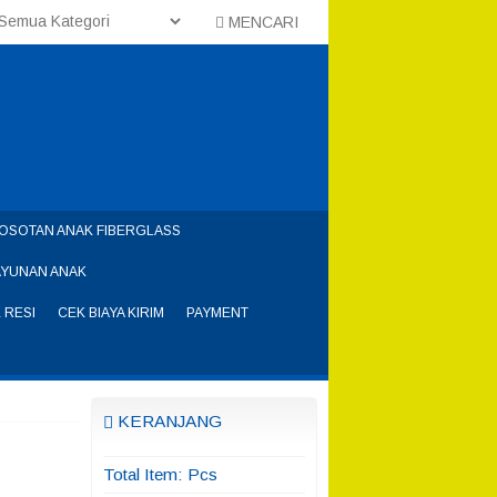
MENCARI
OSOTAN ANAK FIBERGLASS
AYUNAN ANAK
 RESI
CEK BIAYA KIRIM
PAYMENT
KERANJANG
Total Item:
Pcs