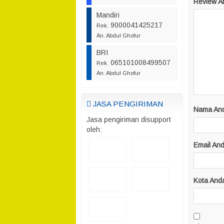
Review A
Mandiri
9000041425217
Rek.
An. Abdul Ghofur
BRI
065101008499507
Rek.
An. Abdul Ghofur
JASA PENGIRIMAN
Nama An
Jasa pengiriman disupport
oleh:
Email An
Kota And