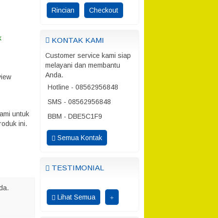
Rincian
Checkout
k
KONTAK KAMI
Customer service kami siap
melayani dan membantu
Anda.
view
Hotline - 08562956848
SMS - 08562956848
ami untuk
BBM - DBE5C1F9
oduk ini.
Semua Kontak
TESTIMONIAL
da.
Lihat Semua