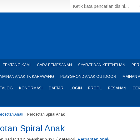
TENTANG KAMI
CARA PEMESANAN
SYARAT DAN KETENTUAN
PER
MAINAN ANAK TK KARAWANG
PLAYGROND ANAK OUTDOOR
MAINAN 
ATALOG
KONFIRMASI
DAFTAR
LOGIN
PROFIL
PESANAN
CEK
erosotan Anak
»
Perosotan Spiral Anak
otan Spiral Anak
n pada: 10 November 2021 / Kategori:
Perosotan Anak