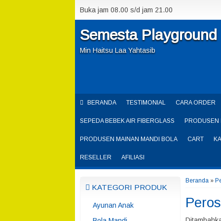
Buka jam 08.00 s/d jam 21.00
Semesta Playground
Min Haitsu Laa Yahtasib
BERANDA
TESTIMONIAL
CARA ORDER
SEPEDA BEBEK AIR FIBERGLASS
PRODUSEN 
PRODUSEN MAINAN MANDI BOLA
CART
K
RESELLER
AFILIASI
Beranda
»
P
KATEGORI PRODUK
Peros
Ayunan Anak
Ditambahka
Bola Mandi