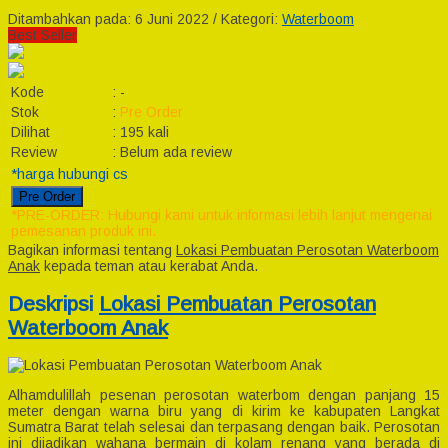
Ditambahkan pada: 6 Juni 2022 / Kategori:
Waterboom
Best Seller
Kode
:
-
Stok
:
Pre Order
Dilihat
:
195 kali
Review
:
Belum ada review
*harga hubungi cs
Pre Order
*PRE-ORDER: Hubungi kami untuk informasi lebih lanjut mengenai
pemesanan produk ini.
Bagikan informasi tentang
Lokasi Pembuatan Perosotan Waterboom
Anak
kepada teman atau kerabat Anda.
Deskripsi
Lokasi Pembuatan Perosotan
Waterboom Anak
Alhamdulillah pesenan perosotan waterbom dengan panjang 15
meter dengan warna biru yang di kirim ke kabupaten Langkat
Sumatra Barat telah selesai dan terpasang dengan baik. Perosotan
ini dijadikan wahana bermain di kolam renang yang berada di