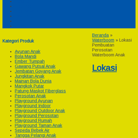
Pesanan
Cek Resi
Cek Biaya Kirim
Payment
Reseller
Afiliasi
Beranda
»
Waterboom
»
Lokasi
Kategori Produk
Pembuatan
Perosotan
Ayunan Anak
Waterboom Anak
Bola Mandi
Ember Tumpah
Lokasi
Gawang Putsal Anak
Jembatan Goyang Anak
Jungkitan Anak
Mainan Bola Dunia
Mangkok Putar
Patung Maskot Fiberglass
Perosotan Anak
Playground Ayunan
Playground Indoor
Playground Outdoor Anak
Playground Perosotan
Playground Rumah
Playground Taman Anak
Sepeda Bebek Air
Tangga Pelangi Anak