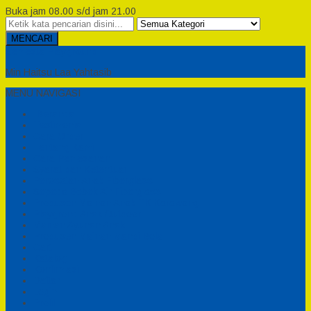
Buka jam 08.00 s/d jam 21.00
MENCARI
Semesta Playground
Min Haitsu Laa Yahtasib
MENU NAVIGASI
Beranda
Testimonial
Cara Order
Tentang Kami
Cara Pemesanan
Syarat dan Ketentuan
Perosotan Anak Fiberglass
Sepeda Bebek Air Fiberglass
Produsen Mainan Anak TK Karawang
Playgrond Anak Outdoor
Mainan Ayunan Anak
Produsen Mainan Mandi Bola
Cart
Katalog
Konfirmasi
Daftar
Login
Profil