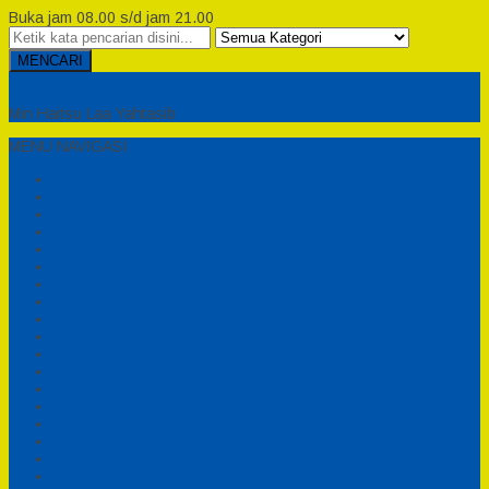
Buka jam 08.00 s/d jam 21.00
MENCARI
Semesta Playground
Min Haitsu Laa Yahtasib
MENU NAVIGASI
Beranda
Testimonial
Cara Order
Tentang Kami
Cara Pemesanan
Syarat dan Ketentuan
Perosotan Anak Fiberglass
Sepeda Bebek Air Fiberglass
Produsen Mainan Anak TK Karawang
Playgrond Anak Outdoor
Mainan Ayunan Anak
Produsen Mainan Mandi Bola
Cart
Katalog
Konfirmasi
Daftar
Login
Profil