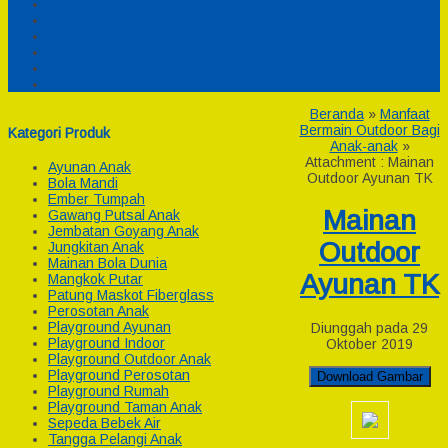
Pesanan
Cek Resi
Cek Biaya Kirim
Payment
Reseller
Afiliasi
Beranda
»
Manfaat
Bermain Outdoor Bagi
Kategori Produk
Anak-anak
»
Attachment : Mainan
Ayunan Anak
Outdoor Ayunan TK
Bola Mandi
Ember Tumpah
Mainan
Gawang Putsal Anak
Jembatan Goyang Anak
Outdoor
Jungkitan Anak
Mainan Bola Dunia
Ayunan TK
Mangkok Putar
Patung Maskot Fiberglass
Perosotan Anak
Playground Ayunan
Diunggah pada 29
Playground Indoor
Oktober 2019
Playground Outdoor Anak
Playground Perosotan
Download Gambar
Playground Rumah
Playground Taman Anak
Sepeda Bebek Air
Tangga Pelangi Anak