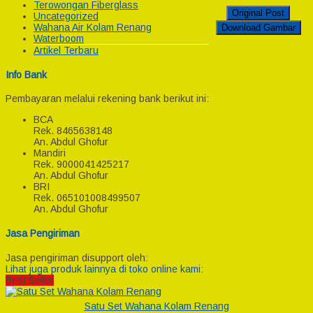
Terowongan Fiberglass
Original Post
Uncategorized
Wahana Air Kolam Renang
Download Gambar
Waterboom
Artikel Terbaru
Info Bank
Pembayaran melalui rekening bank berikut ini:
BCA
Rek.
8465638148
An. Abdul Ghofur
Mandiri
Rek.
9000041425217
An. Abdul Ghofur
BRI
Rek.
065101008499507
An. Abdul Ghofur
Jasa Pengiriman
Jasa pengiriman disupport oleh:
Lihat juga produk lainnya di toko online kami:
Best Seller
Satu Set Wahana Kolam Renang