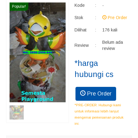
Kode
:
-
Popular!
Stok
:
Pre Order
Dilihat
:
176 kali
Belum ada
Review
:
review
*harga
hubungi cs
Pre Order
*PRE-ORDER: Hubungi kami
untuk informasi lebih lanjut
mengenai pemesanan produk
ini.