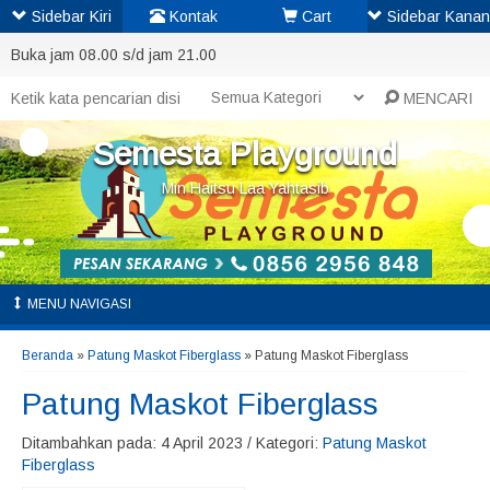
Sidebar Kiri
Kontak
Cart
Sidebar Kanan
Buka jam 08.00 s/d jam 21.00
MENCARI
Semesta Playground
Min Haitsu Laa Yahtasib
MENU NAVIGASI
Beranda
»
Patung Maskot Fiberglass
»
Patung Maskot Fiberglass
Patung Maskot Fiberglass
Ditambahkan pada: 4 April 2023 / Kategori:
Patung Maskot
Fiberglass