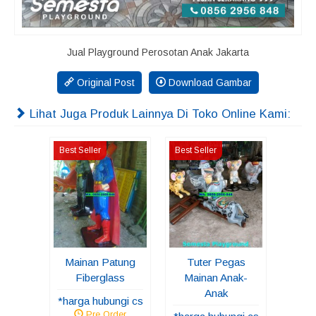
Jual Playground Perosotan Anak Jakarta
Original Post
Download Gambar
Lihat Juga Produk Lainnya Di Toko Online Kami:
Best Seller
Best Seller
Mainan Patung
Tuter Pegas
Fiberglass
Mainan Anak-
Anak
*harga hubungi cs
Pre Order