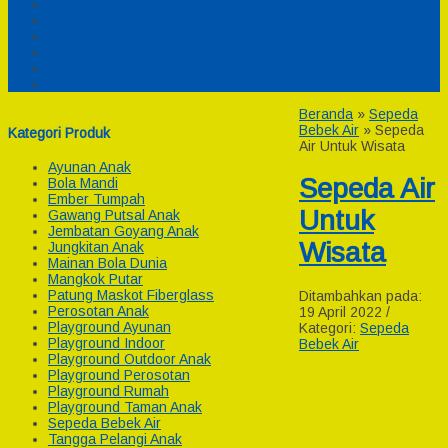
Pesanan
Cek Resi
Cek Biaya Kirim
Payment
Reseller
Afiliasi
Beranda
»
Sepeda
Bebek Air
»
Sepeda
Kategori Produk
Air Untuk Wisata
Ayunan Anak
Sepeda Air
Bola Mandi
Ember Tumpah
Untuk
Gawang Putsal Anak
Jembatan Goyang Anak
Wisata
Jungkitan Anak
Mainan Bola Dunia
Mangkok Putar
Patung Maskot Fiberglass
Ditambahkan pada:
Perosotan Anak
19 April 2022 /
Playground Ayunan
Kategori:
Sepeda
Playground Indoor
Bebek Air
Playground Outdoor Anak
Playground Perosotan
Playground Rumah
Playground Taman Anak
Sepeda Bebek Air
Tangga Pelangi Anak