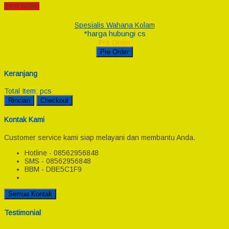
Best Seller
Spesialis Wahana Kolam
*harga hubungi cs
Pre Order
Pre Order
Keranjang
Total Item:
pcs
Rincian
Checkout
Kontak Kami
Customer service kami siap melayani dan membantu Anda.
Hotline - 08562956848
SMS - 08562956848
BBM - DBE5C1F9
Semua Kontak
Testimonial