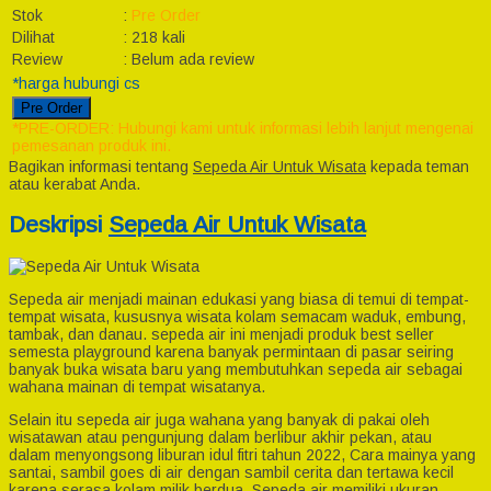
Stok
:
Pre Order
Dilihat
:
218 kali
Review
:
Belum ada review
*harga hubungi cs
Pre Order
*PRE-ORDER: Hubungi kami untuk informasi lebih lanjut mengenai
pemesanan produk ini.
Bagikan informasi tentang
Sepeda Air Untuk Wisata
kepada teman
atau kerabat Anda.
Deskripsi
Sepeda Air Untuk Wisata
Sepeda air menjadi mainan edukasi yang biasa di temui di tempat-
tempat wisata, kususnya wisata kolam semacam waduk, embung,
tambak, dan danau. sepeda air ini menjadi produk best seller
semesta playground karena banyak permintaan di pasar seiring
banyak buka wisata baru yang membutuhkan sepeda air sebagai
wahana mainan di tempat wisatanya.
Selain itu sepeda air juga wahana yang banyak di pakai oleh
wisatawan atau pengunjung dalam berlibur akhir pekan, atau
dalam menyongsong liburan idul fitri tahun 2022, Cara mainya yang
santai, sambil goes di air dengan sambil cerita dan tertawa kecil
karena serasa kolam milik berdua. Sepeda air memiliki ukuran