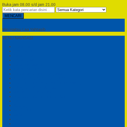
Buka jam 08.00 s/d jam 21.00
MENCARI
Semesta Playground
Min Haitsu Laa Yahtasib
MENU NAVIGASI
Beranda
Testimonial
Cara Order
Tentang Kami
Cara Pemesanan
Syarat dan Ketentuan
Perosotan Anak Fiberglass
Sepeda Bebek Air Fiberglass
Produsen Mainan Anak TK Karawang
Playgrond Anak Outdoor
Mainan Ayunan Anak
Produsen Mainan Mandi Bola
Cart
Katalog
Konfirmasi
Daftar
Login
Profil