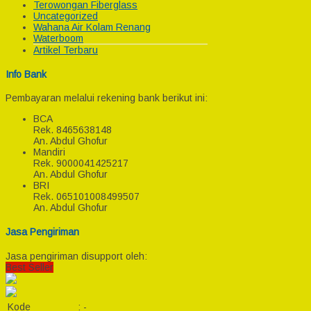
Terowongan Fiberglass
Uncategorized
Wahana Air Kolam Renang
Waterboom
Artikel Terbaru
Info Bank
Pembayaran melalui rekening bank berikut ini:
BCA
Rek.
8465638148
An. Abdul Ghofur
Mandiri
Rek.
9000041425217
An. Abdul Ghofur
BRI
Rek.
065101008499507
An. Abdul Ghofur
Jasa Pengiriman
Jasa pengiriman disupport oleh:
Best Seller
Kode
:
-