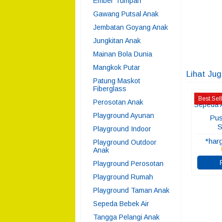
Ember Tumpah
Gawang Putsal Anak
Jembatan Goyang Anak
Jungkitan Anak
Mainan Bola Dunia
Mangkok Putar
Lihat Ju
Patung Maskot
Fiberglass
Best Sel
Perosotan Anak
Playground Ayunan
Pus
S
Playground Indoor
*har
Playground Outdoor
Anak
Playground Perosotan
Playground Rumah
Playground Taman Anak
Sepeda Bebek Air
Tangga Pelangi Anak