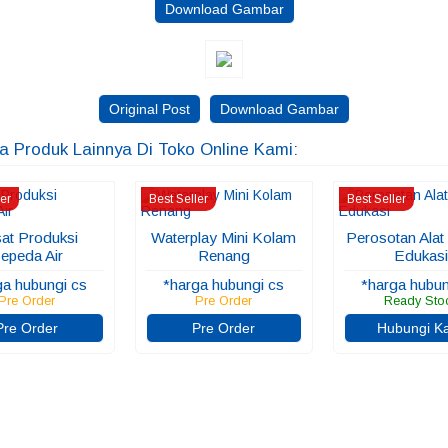
Download Gambar
Original Post
Download Gambar
ga Produk Lainnya Di Toko Online Kami:
ler
Best Seller
Best Seller
at Produksi
Waterplay Mini Kolam
Perosotan Alat
epeda Air
Renang
Edukas
ga hubungi cs
*harga hubungi cs
*harga hubun
Pre Order
Pre Order
Ready Sto
Pre Order
Pre Order
Hubungi K