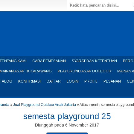
TENTANG KAMI
CARA PEMESANAN
SYARAT DAN KETENTUAN
PERO
MAINAN ANAK TK KARAWANG
PLAYGROND ANAK OUTDOOR
MAINAN 
ATALOG
KONFIRMASI
DAFTAR
LOGIN
PROFIL
PESANAN
CEK
randa
»
Jual Playground Outdoor Anak Jakarta
» Attachment : semesta playground
semesta playground 25
Diunggah pada 6 November 2017