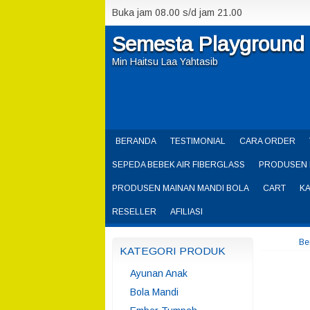
Buka jam 08.00 s/d jam 21.00
Semesta Playground
Min Haitsu Laa Yahtasib
BERANDA
TESTIMONIAL
CARA ORDER
SEPEDA BEBEK AIR FIBERGLASS
PRODUSEN 
PRODUSEN MAINAN MANDI BOLA
CART
K
RESELLER
AFILIASI
Be
KATEGORI PRODUK
Ayunan Anak
Bola Mandi