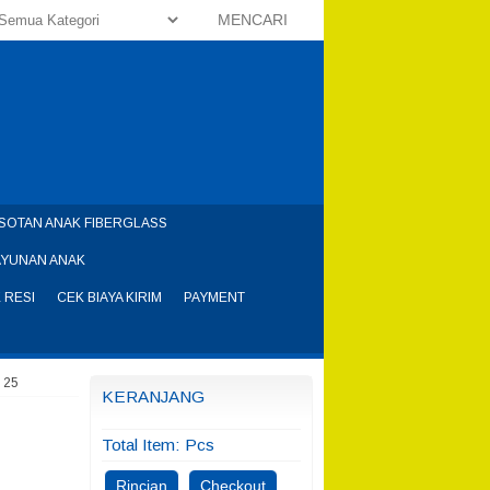
MENCARI
SOTAN ANAK FIBERGLASS
AYUNAN ANAK
 RESI
CEK BIAYA KIRIM
PAYMENT
 25
KERANJANG
Total Item:
Pcs
Rincian
Checkout