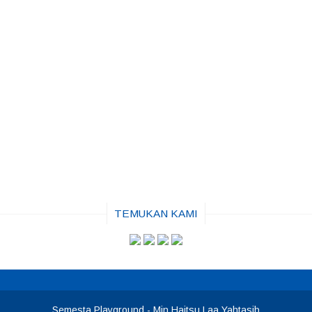
TEMUKAN KAMI
Semesta Playground
- Min Haitsu Laa Yahtasib