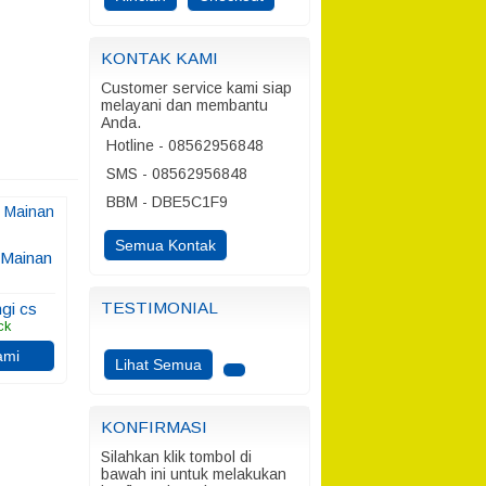
KONTAK KAMI
Customer service kami siap
melayani dan membantu
Anda.
Hotline - 08562956848
SMS - 08562956848
BBM - DBE5C1F9
Semua Kontak
 Mainan
i
TESTIMONIAL
gi cs
ck
ami
Lihat Semua
KONFIRMASI
Silahkan klik tombol di
bawah ini untuk melakukan