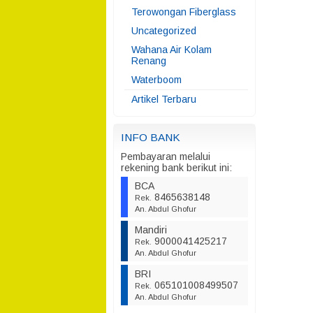
Terowongan Fiberglass
Uncategorized
Wahana Air Kolam
Renang
Waterboom
Artikel Terbaru
INFO BANK
Pembayaran melalui
rekening bank berikut ini:
BCA
8465638148
Rek.
An. Abdul Ghofur
Mandiri
9000041425217
Rek.
An. Abdul Ghofur
BRI
065101008499507
Rek.
An. Abdul Ghofur