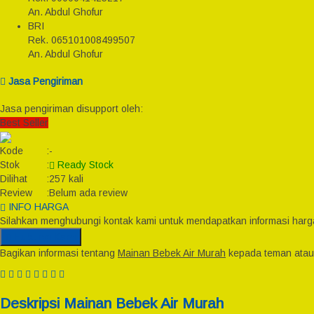
An. Abdul Ghofur
BRI
Rek.
065101008499507
An. Abdul Ghofur
Jasa Pengiriman
Jasa pengiriman disupport oleh:
Best Seller
Kode
:
-
Stok
:
Ready Stock
Dilihat
:
257 kali
Review
:
Belum ada review
INFO HARGA
Silahkan menghubungi kontak kami untuk mendapatkan informasi harga
Hubungi Kami
Bagikan informasi tentang
Mainan Bebek Air Murah
kepada teman atau
Deskripsi
Mainan Bebek Air Murah