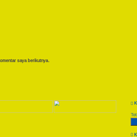
omentar saya berikutnya.
K
Tot
R
K