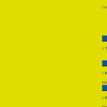
Cus
T
K
Sil
K