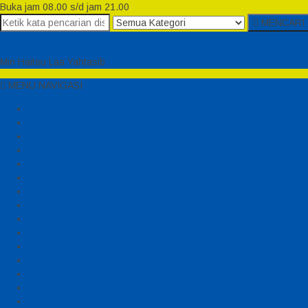
Buka jam 08.00 s/d jam 21.00
MENCARI
Semesta Playground
Min Haitsu Laa Yahtasib
MENU NAVIGASI
Beranda
Testimonial
Cara Order
Tentang Kami
Cara Pemesanan
Syarat dan Ketentuan
Perosotan Anak Fiberglass
Sepeda Bebek Air Fiberglass
Produsen Mainan Anak TK Karawang
Playgrond Anak Outdoor
Mainan Ayunan Anak
Produsen Mainan Mandi Bola
Cart
Katalog
Konfirmasi