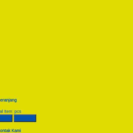
eranjang
al Item:
pcs
incian
Checkout
ontak Kami