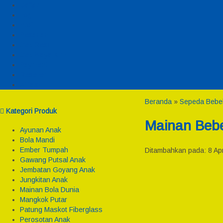
Daftar
Login
Profil
Pesanan
Cek Resi
Cek Biaya Kirim
Payment
Reseller
Afiliasi
Beranda
»
Sepeda Bebek
Kategori Produk
Mainan Bebe
Ayunan Anak
Bola Mandi
Ember Tumpah
Ditambahkan pada: 8 Apr
Gawang Putsal Anak
Jembatan Goyang Anak
Jungkitan Anak
Mainan Bola Dunia
Mangkok Putar
Patung Maskot Fiberglass
Perosotan Anak