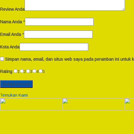
Review Anda
Nama Anda
*
Email Anda
*
Kota Anda
Simpan nama, email, dan situs web saya pada peramban ini untuk k
Rating
1
2
3
4
5
Temukan Kami