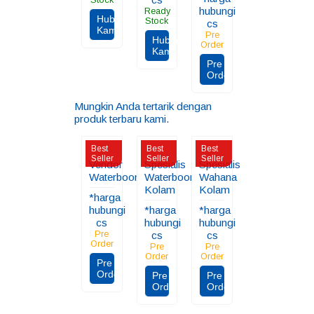
Stock
hubungi
Ready
Hubungi
Stock
cs
Kami
Pre
Hubungi
Order
Kami
Pre
Order
Mungkin Anda tertarik dengan
produk terbaru kami.
Best
Best
Best
Seller
Seller
Seller
Vendor
Spesialis
Spesialis
Waterboom
Waterboom
Wahana
Kolam
Kolam
*harga
hubungi
*harga
*harga
cs
hubungi
hubungi
Pre
cs
cs
Order
Pre
Pre
Order
Order
Pre
Order
Pre
Pre
Order
Order