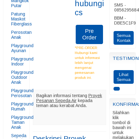
Mangkok
hubungi
SMS -
Putar
085629568
cs
Patung
BBM -
Maskot
DBE5C1F9
Fiberglass
Pre
Perosotan
Semua
Order
Anak
Kontak
Playground
*PRE-ORDER:
Ayunan
Hubungi kami
TESTIMON
untuk informasi
Playground
lebih lanjut
Indoor
mengenai
Playground
pemesanan
Lihat
Outdoor
produk ini.
Semua
Anak
Playground
Perosotan
Bagikan informasi tentang
Proyek
Pesanan Sepeda Air
kepada
Playground
KONFIRMA
teman atau kerabat Anda.
Rumah
Silahkan
Playground
klik
Taman
tombol di
Anak
bawah ini
untuk
Sepeda
Deskripsi
Proyek
melakukan