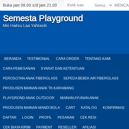
Buka jam 08.00 s/d jam 21.00
MENCA
Semesta Playground
Min Haitsu Laa Yahtasib
BERANDA
TESTIMONIAL
CARA ORDER
TENTANG KAMI
CARA PEMESANAN
SYARAT DAN KETENTUAN
PEROSOTAN ANAK FIBERGLASS
SEPEDA BEBEK AIR FIBERGLASS
PRODUSEN MAINAN ANAK TK KARAWANG
PLAYGROND ANAK OUTDOOR
MAINAN AYUNAN ANAK
PRODUSEN MAINAN MANDI BOLA
CART
KATALOG
KONFIRMASI
DAFTAR
LOGIN
PROFIL
PESANAN
CEK RESI
CEK BIAYA KIRIM
PAYMENT
RESELLER
AFILIASI