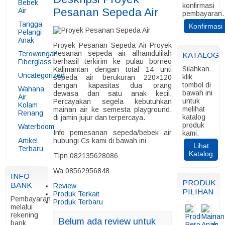
Bebek
konfirmasi
Pesanan Sepeda Air
Air
pembayaran.
Tangga
Konfirmasi
Pelangi
Anak
Proyek Pesanan Sepeda Air-Proyek
Pesanan sepeda air alhamdulilah
Terowongan
KATALOG
berhasil terkirim ke pulau borneo
Fiberglass
Silahkan
Kalimantan dengan total 14 unti
Uncategorized
klik
sepeda air berukuran 220×120
tombol di
dengan kapasitas dua orang
Wahana
bawah ini
dewasa dan satu anak kecil.
Air
untuk
Percayakan segela kebutuhkan
Kolam
melihat
mainan air ke semesta playground,
Renang
katalog
di jamin jujur dan terpercaya.
produk
Waterboom
Info pemesanan sepeda/bebek air
kami.
Artikel
hubungi Cs kami di bawah ini
Lihat
Terbaru
Katalog
Tlpn 082135628086
Wa 08562956848
INFO
PRODUK
BANK
Review
PILIHAN
Produk Terkait
Pembayaran
Produk Terbaru
melalui
rekening
Belum ada review untuk
bank