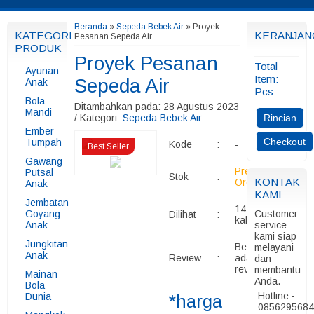
Beranda
»
Sepeda Bebek Air
»
Proyek
KATEGORI
KERANJAN
Pesanan Sepeda Air
PRODUK
Proyek Pesanan
Total
Ayunan
Item:
Sepeda Air
Anak
Pcs
Bola
Ditambahkan pada: 28 Agustus 2023
Mandi
/ Kategori:
Sepeda Bebek Air
Rincian
Ember
Checkout
Tumpah
Kode
:
-
Best Seller
Gawang
Pre
Putsal
Stok
:
KONTAK
Order
Anak
KAMI
Jembatan
144
Goyang
Customer
Dilihat
:
kali
Anak
service
kami siap
Jungkitan
Belum
melayani
Anak
Review
:
ada
dan
review
membantu
Mainan
Anda.
Bola
Hotline -
Dunia
*harga
085629568