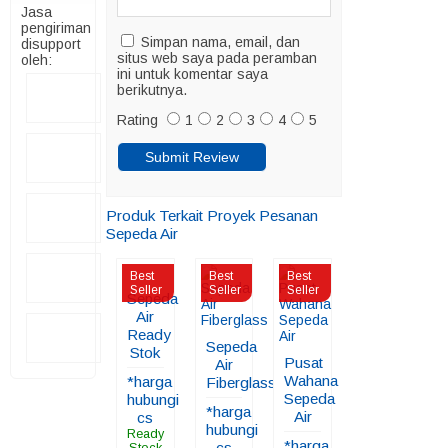
Jasa
pengiriman
Simpan nama, email, dan
disupport
situs web saya pada peramban
oleh:
ini untuk komentar saya
berikutnya.
Rating
1
2
3
4
5
Produk Terkait Proyek Pesanan
Sepeda Air
Best
Best
Best
Seller
Seller
Seller
Sepeda
Air
Ready
Sepeda
Stok
Pusat
Air
Wahana
*harga
Fiberglass
Sepeda
hubungi
*harga
Air
cs
hubungi
Ready
*harga
cs