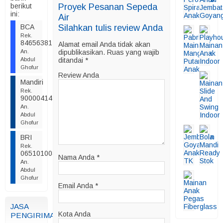
berikut
Proyek Pesanan Sepeda
ini:
Air
BCA
Silahkan tulis review Anda
Rek.
8465638148
Alamat email Anda tidak akan
An.
dipublikasikan.
Ruas yang wajib
Abdul
ditandai
*
Ghofur
Review Anda
Mandiri
Rek.
9000041425217
An.
Abdul
Ghofur
BRI
Rek.
065101008499507
Nama Anda
*
An.
Abdul
Ghofur
Email Anda
*
JASA
Kota Anda
PENGIRIMAN