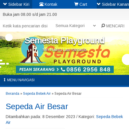
Sidebar Kiri
Kontak
Cart
Sidebar Kanan
Buka jam 08.00 s/d jam 21.00
MENCARI
Semesta Playground
Min Haitsu Laa Yahtasib
MENU NAVIGASI
Beranda
»
Sepeda Bebek Air
»
Sepeda Air Besar
Sepeda Air Besar
Ditambahkan pada: 8 Desember 2023 / Kategori:
Sepeda Bebek
Air