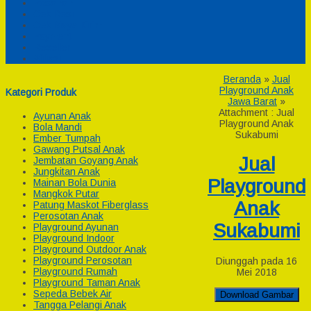
Pesanan
Cek Resi
Cek Biaya Kirim
Payment
Reseller
Afiliasi
Beranda
»
Jual
Playground Anak
Kategori Produk
Jawa Barat
»
Attachment : Jual
Ayunan Anak
Playground Anak
Bola Mandi
Sukabumi
Ember Tumpah
Gawang Putsal Anak
Jual
Jembatan Goyang Anak
Jungkitan Anak
Playground
Mainan Bola Dunia
Mangkok Putar
Anak
Patung Maskot Fiberglass
Perosotan Anak
Sukabumi
Playground Ayunan
Playground Indoor
Playground Outdoor Anak
Playground Perosotan
Diunggah pada 16
Playground Rumah
Mei 2018
Playground Taman Anak
Sepeda Bebek Air
Download Gambar
Tangga Pelangi Anak