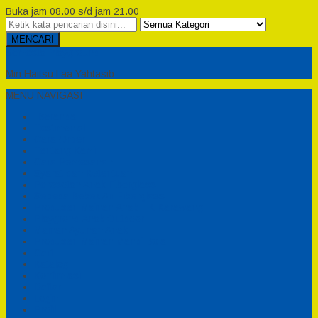
Buka jam 08.00 s/d jam 21.00
MENCARI
Semesta Playground
Min Haitsu Laa Yahtasib
MENU NAVIGASI
Beranda
Testimonial
Cara Order
Tentang Kami
Cara Pemesanan
Syarat dan Ketentuan
Perosotan Anak Fiberglass
Sepeda Bebek Air Fiberglass
Produsen Mainan Anak TK Karawang
Playgrond Anak Outdoor
Mainan Ayunan Anak
Produsen Mainan Mandi Bola
Cart
Katalog
Konfirmasi
Daftar
Login
Profil