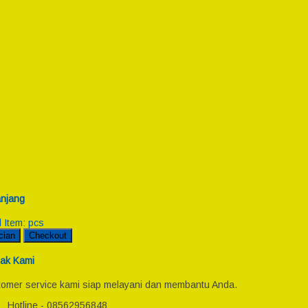
njang
l Item:
pcs
cian
Checkout
ak Kami
omer service kami siap melayani dan membantu Anda.
Hotline - 08562956848