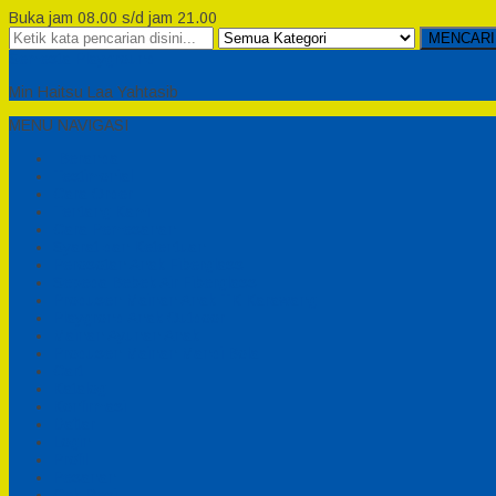
Buka jam 08.00 s/d jam 21.00
MENCARI
Semesta Playground
Min Haitsu Laa Yahtasib
MENU NAVIGASI
Beranda
Testimonial
Cara Order
Tentang Kami
Cara Pemesanan
Syarat dan Ketentuan
Perosotan Anak Fiberglass
Sepeda Bebek Air Fiberglass
Produsen Mainan Anak TK Karawang
Playgrond Anak Outdoor
Mainan Ayunan Anak
Produsen Mainan Mandi Bola
Cart
Katalog
Konfirmasi
Daftar
Login
Profil
Pesanan
Cek Resi