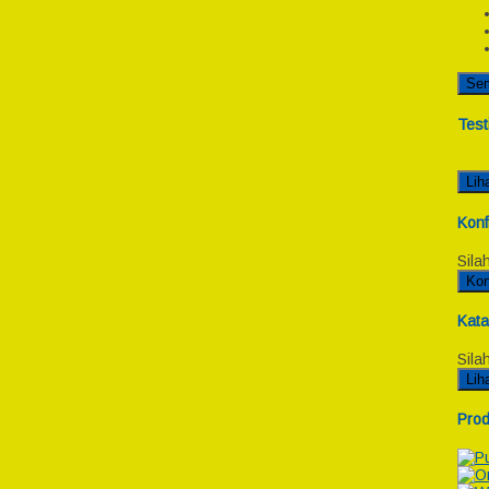
Se
Test
Lih
Konf
Sila
Kon
Kata
Sila
Lih
Prod