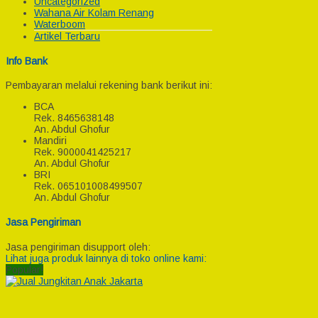
Uncategorized
Wahana Air Kolam Renang
Waterboom
Artikel Terbaru
Info Bank
Pembayaran melalui rekening bank berikut ini:
BCA
Rek.
8465638148
An. Abdul Ghofur
Mandiri
Rek.
9000041425217
An. Abdul Ghofur
BRI
Rek.
065101008499507
An. Abdul Ghofur
Jasa Pengiriman
Jasa pengiriman disupport oleh:
Lihat juga produk lainnya di toko online kami:
Popular!