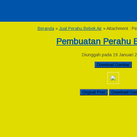
Beranda
»
Jual Perahu Bebek Air
» Attachment : P
Pembuatan Perahu B
Diunggah pada 19 Januari 
Download Gambar
Original Post
Download Ga