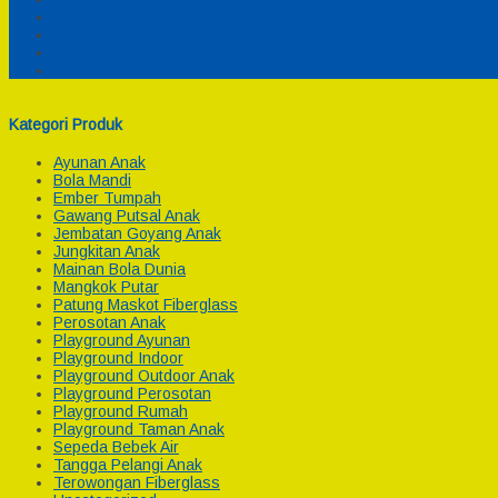
Cek Biaya Kirim
Payment
Reseller
Afiliasi
Kategori Produk
Ayunan Anak
Bola Mandi
Ember Tumpah
Gawang Putsal Anak
Jembatan Goyang Anak
Jungkitan Anak
Mainan Bola Dunia
Mangkok Putar
Patung Maskot Fiberglass
Perosotan Anak
Playground Ayunan
Playground Indoor
Playground Outdoor Anak
Playground Perosotan
Playground Rumah
Playground Taman Anak
Sepeda Bebek Air
Tangga Pelangi Anak
Terowongan Fiberglass