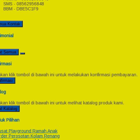
SMS - 08562956848
BBM - DBE5C1F9
mua Kontak
imonial
at Semua
irmasi
hkan klik tombol di bawah ini untuk melakukan konfirmasi pembayaran.
firmasi
log
hkan klik tombol di bawah ini untuk melihat katalog produk kami.
at Katalog
uk Pilihan