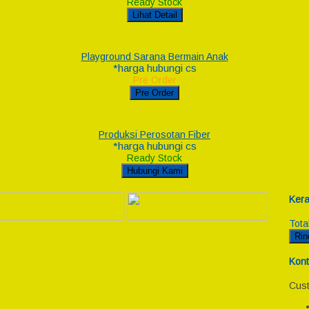
Ready Stock
Lihat Detail
Playground Sarana Bermain Anak
*harga hubungi cs
Pre Order
Pre Order
Produksi Perosotan Fiber
*harga hubungi cs
Ready Stock
Hubungi Kami
Kera
Tota
Rin
Kont
Cust