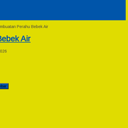
embuatan Perahu Bebek Air
ebek Air
2026
mbar