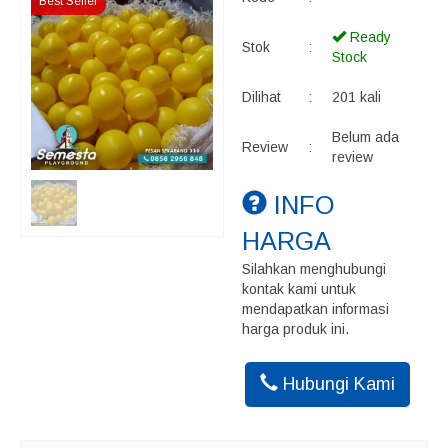
Best Seller
Ready
Stok
:
Stock
Dilihat
:
201 kali
Belum ada
Review
:
review
INFO
HARGA
Silahkan menghubungi
kontak kami untuk
mendapatkan informasi
harga produk ini.
Hubungi Kami