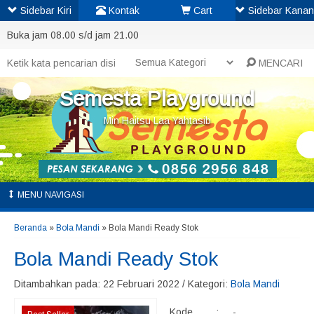
Sidebar Kiri
Kontak
Cart
Sidebar Kanan
Buka jam 08.00 s/d jam 21.00
MENCARI
Semesta Playground
Min Haitsu Laa Yahtasib
MENU NAVIGASI
Beranda
»
Bola Mandi
»
Bola Mandi Ready Stok
Bola Mandi Ready Stok
Ditambahkan pada: 22 Februari 2022 / Kategori:
Bola Mandi
Kode
:
-