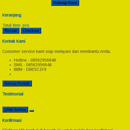
Hubungi Kami
Keranjang
Total Item:
pcs
Rincian
Checkout
Kontak Kami
Customer service kami siap melayani dan membantu Anda.
Hotline - 08562956848
SMS - 08562956848
BBM - DBE5C1F9
Semua Kontak
Testimonial
Lihat Semua
Konfirmasi