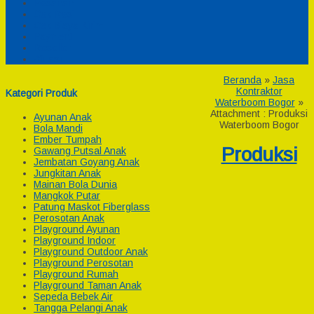
Pesanan
Cek Resi
Cek Biaya Kirim
Payment
Reseller
Afiliasi
Beranda
»
Jasa
Kontraktor
Kategori Produk
Waterboom Bogor
»
Attachment : Produksi
Ayunan Anak
Waterboom Bogor
Bola Mandi
Ember Tumpah
Produksi
Gawang Putsal Anak
Jembatan Goyang Anak
Jungkitan Anak
Mainan Bola Dunia
Mangkok Putar
Patung Maskot Fiberglass
Perosotan Anak
Playground Ayunan
Playground Indoor
Playground Outdoor Anak
Playground Perosotan
Playground Rumah
Playground Taman Anak
Sepeda Bebek Air
Tangga Pelangi Anak