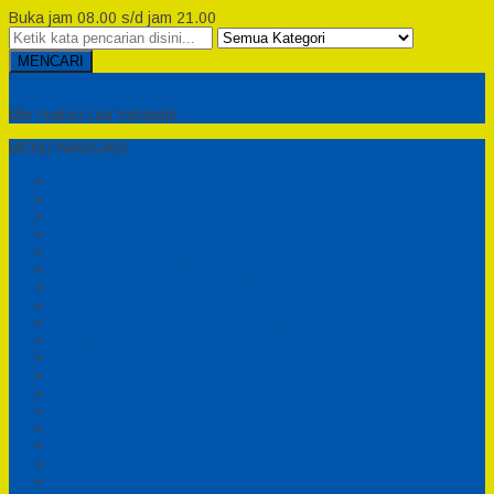
Buka jam 08.00 s/d jam 21.00
MENCARI
Semesta Playground
Min Haitsu Laa Yahtasib
MENU NAVIGASI
Beranda
Testimonial
Cara Order
Tentang Kami
Cara Pemesanan
Syarat dan Ketentuan
Perosotan Anak Fiberglass
Sepeda Bebek Air Fiberglass
Produsen Mainan Anak TK Karawang
Playgrond Anak Outdoor
Mainan Ayunan Anak
Produsen Mainan Mandi Bola
Cart
Katalog
Konfirmasi
Daftar
Login
Profil