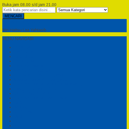
Buka jam 08.00 s/d jam 21.00
MENCARI
Semesta Playground
Min Haitsu Laa Yahtasib
MENU NAVIGASI
Beranda
Testimonial
Cara Order
Tentang Kami
Cara Pemesanan
Syarat dan Ketentuan
Perosotan Anak Fiberglass
Sepeda Bebek Air Fiberglass
Produsen Mainan Anak TK Karawang
Playgrond Anak Outdoor
Mainan Ayunan Anak
Produsen Mainan Mandi Bola
Cart
Katalog
Konfirmasi
Daftar
Login
Profil