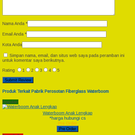
Nama Anda
*
Email Anda
*
Kota Anda
Simpan nama, email, dan situs web saya pada peramban ini
untuk komentar saya berikutnya.
Rating
1
2
3
4
5
Produk Terkait Pabrik Perosotan Fiberglass Waterboom
Popular!
Waterboom Anak Lengkap
*harga hubungi cs
Pre Order
Pre Order