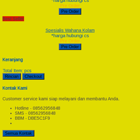
*harga hubungi cs
Pre Order
Pre Order
Best Seller
Spesialis Wahana Kolam
*harga hubungi cs
Pre Order
Pre Order
Keranjang
Total Item:
pcs
Rincian
Checkout
Kontak Kami
Customer service kami siap melayani dan membantu Anda.
Hotline - 08562956848
SMS - 08562956848
BBM - DBE5C1F9
Semua Kontak