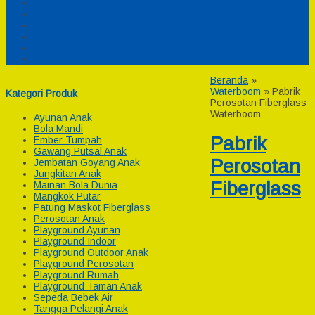
Pesanan
Cek Resi
Cek Biaya Kirim
Payment
Reseller
Afiliasi
Beranda
»
Waterboom
»
Pabrik
Kategori Produk
Perosotan Fiberglass
Waterboom
Ayunan Anak
Bola Mandi
Pabrik
Ember Tumpah
Gawang Putsal Anak
Perosotan
Jembatan Goyang Anak
Jungkitan Anak
Fiberglass
Mainan Bola Dunia
Mangkok Putar
Patung Maskot Fiberglass
Perosotan Anak
Playground Ayunan
Playground Indoor
Playground Outdoor Anak
Playground Perosotan
Playground Rumah
Playground Taman Anak
Sepeda Bebek Air
Tangga Pelangi Anak