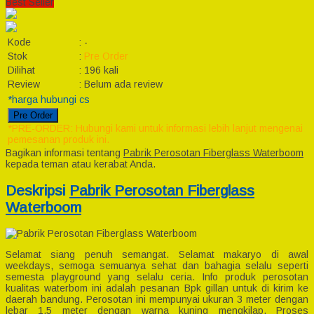
Best Seller
Kode
:
-
Stok
:
Pre Order
Dilihat
:
196 kali
Review
:
Belum ada review
*harga hubungi cs
Pre Order
*PRE-ORDER: Hubungi kami untuk informasi lebih lanjut mengenai
pemesanan produk ini.
Bagikan informasi tentang
Pabrik Perosotan Fiberglass Waterboom
kepada teman atau kerabat Anda.
Deskripsi
Pabrik Perosotan Fiberglass
Waterboom
Selamat siang penuh semangat. Selamat makaryo di awal
weekdays, semoga semuanya sehat dan bahagia selalu seperti
semesta playground yang selalu ceria. Info produk perosotan
kualitas waterbom ini adalah pesanan Bpk gillan untuk di kirim ke
daerah bandung. Perosotan ini mempunyai ukuran 3 meter dengan
lebar 1,5 meter dengan warna kuning mengkilap. Proses