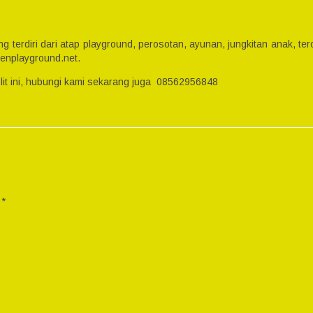
g terdiri dari atap playground, perosotan, ayunan, jungkitan anak, 
senplayground.net.
lit ini, hubungi kami sekarang juga 08562956848
i
*