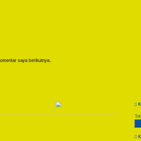
omentar saya berikutnya.
K
Tot
R
K