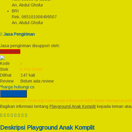
An. Abdul Ghofur
BRI
Rek.
065101008499507
An. Abdul Ghofur
Jasa Pengiriman
Jasa pengiriman disupport oleh:
Best Seller
Kode
:
-
Stok
:
Pre Order
Dilihat
:
147 kali
Review
:
Belum ada review
*harga hubungi cs
Pre Order
*PRE-ORDER: Hubungi kami untuk informasi lebih lanjut mengenai pem
Bagikan informasi tentang
Playground Anak Komplit
kepada teman atau
Deskripsi
Playground Anak Komplit