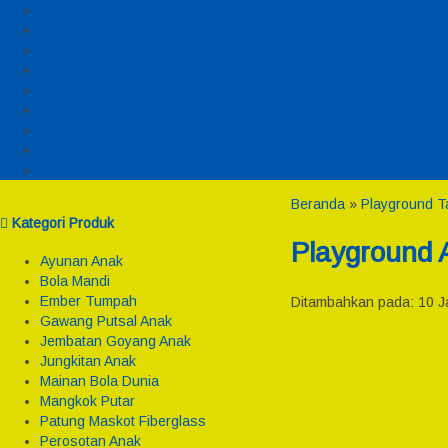
Daftar
Login
Profil
Pesanan
Cek Resi
Cek Biaya Kirim
Payment
Reseller
Afiliasi
Beranda
»
Playground 
Kategori Produk
Playground 
Ayunan Anak
Bola Mandi
Ember Tumpah
Ditambahkan pada: 10 Ja
Gawang Putsal Anak
Jembatan Goyang Anak
Jungkitan Anak
Mainan Bola Dunia
Mangkok Putar
Patung Maskot Fiberglass
Perosotan Anak