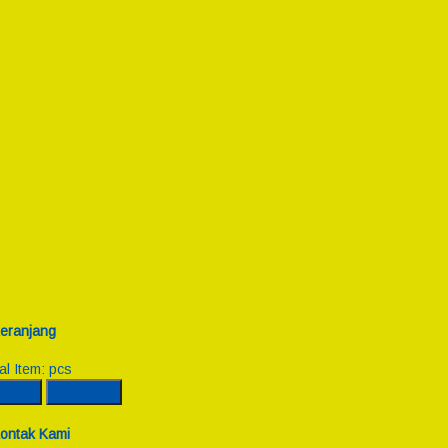
eranjang
al Item:
pcs
incian
Checkout
ontak Kami