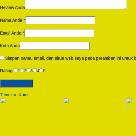
Review Anda
Nama Anda
*
Email Anda
*
Kota Anda
Simpan nama, email, dan situs web saya pada peramban ini untuk k
Rating
1
2
3
4
5
Temukan Kami