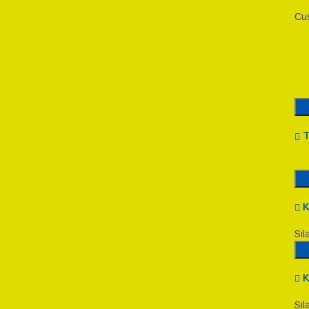
Cus
T
K
Sil
K
Sil