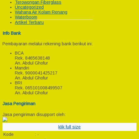
Terowongan Fiberglass
Uncategorized
Wahana Air Kolam Renang
Waterboom
Artikel Terbaru
Info Bank
Pembayaran melalui rekening bank berikut ini:
BCA
Rek.
8465638148
An. Abdul Ghofur
Mandiri
Rek.
9000041425217
An. Abdul Ghofur
BRI
Rek.
065101008499507
An. Abdul Ghofur
Jasa Pengiriman
Jasa pengiriman disupport oleh:
klik full size
Kode
:
-