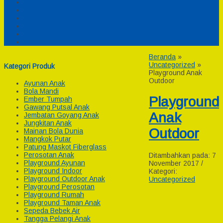
Pesanan
Cek Resi
Cek Biaya Kirim
Payment
Reseller
Afiliasi
Beranda
»
Uncategorized
»
Kategori Produk
Playground Anak
Outdoor
Ayunan Anak
Bola Mandi
Playground
Ember Tumpah
Gawang Putsal Anak
Anak
Jembatan Goyang Anak
Jungkitan Anak
Outdoor
Mainan Bola Dunia
Mangkok Putar
Patung Maskot Fiberglass
Perosotan Anak
Ditambahkan pada: 7
Playground Ayunan
November 2017 /
Playground Indoor
Kategori:
Playground Outdoor Anak
Uncategorized
Playground Perosotan
Playground Rumah
Playground Taman Anak
Sepeda Bebek Air
Tangga Pelangi Anak