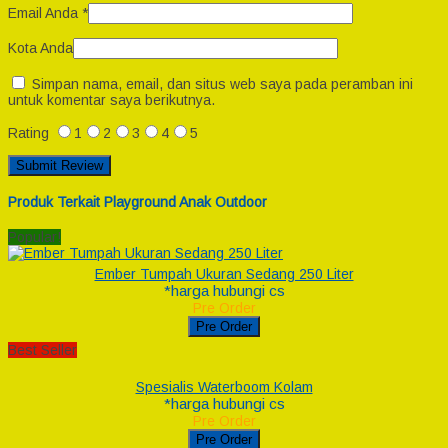
Email Anda
*
Kota Anda
Simpan nama, email, dan situs web saya pada peramban ini
untuk komentar saya berikutnya.
Rating
1
2
3
4
5
Produk Terkait Playground Anak Outdoor
Popular!
Ember Tumpah Ukuran Sedang 250 Liter
*harga hubungi cs
Pre Order
Pre Order
Best Seller
Spesialis Waterboom Kolam
*harga hubungi cs
Pre Order
Pre Order