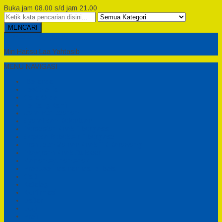
Buka jam 08.00 s/d jam 21.00
MENCARI
Semesta Playground
Min Haitsu Laa Yahtasib
MENU NAVIGASI
Beranda
Testimonial
Cara Order
Tentang Kami
Cara Pemesanan
Syarat dan Ketentuan
Perosotan Anak Fiberglass
Sepeda Bebek Air Fiberglass
Produsen Mainan Anak TK Karawang
Playgrond Anak Outdoor
Mainan Ayunan Anak
Produsen Mainan Mandi Bola
Cart
Katalog
Konfirmasi
Daftar
Login
Profil