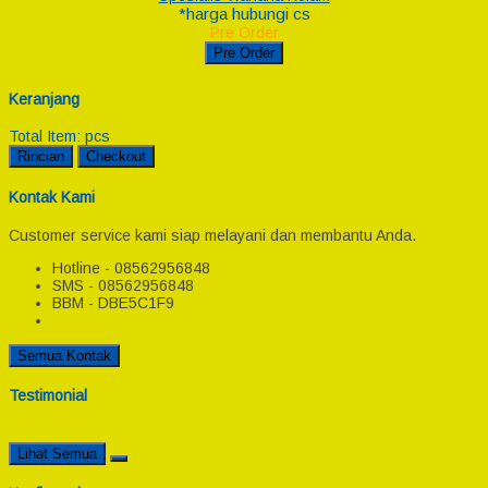
*harga hubungi cs
Pre Order
Pre Order
Keranjang
Total Item:
pcs
Rincian
Checkout
Kontak Kami
Customer service kami siap melayani dan membantu Anda.
Hotline - 08562956848
SMS - 08562956848
BBM - DBE5C1F9
Semua Kontak
Testimonial
Lihat Semua