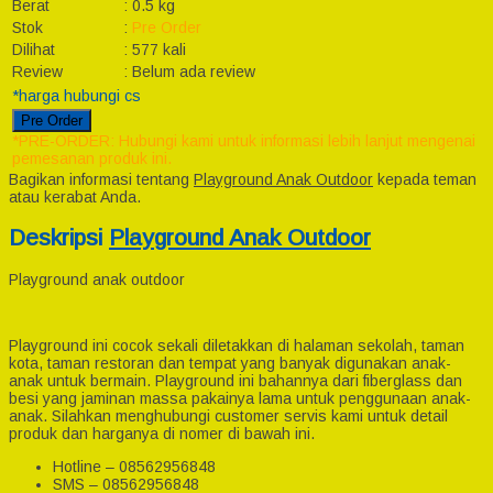
Berat
:
0.5 kg
Stok
:
Pre Order
Dilihat
:
577 kali
Review
:
Belum ada review
*harga hubungi cs
Pre Order
*PRE-ORDER: Hubungi kami untuk informasi lebih lanjut mengenai
pemesanan produk ini.
Bagikan informasi tentang
Playground Anak Outdoor
kepada teman
atau kerabat Anda.
Deskripsi
Playground Anak Outdoor
Playground anak outdoor
Playground ini cocok sekali diletakkan di halaman sekolah, taman
kota, taman restoran dan tempat yang banyak digunakan anak-
anak untuk bermain. Playground ini bahannya dari fiberglass dan
besi yang jaminan massa pakainya lama untuk penggunaan anak-
anak. Silahkan menghubungi customer servis kami untuk detail
produk dan harganya di nomer di bawah ini.
Hotline – 08562956848
SMS – 08562956848