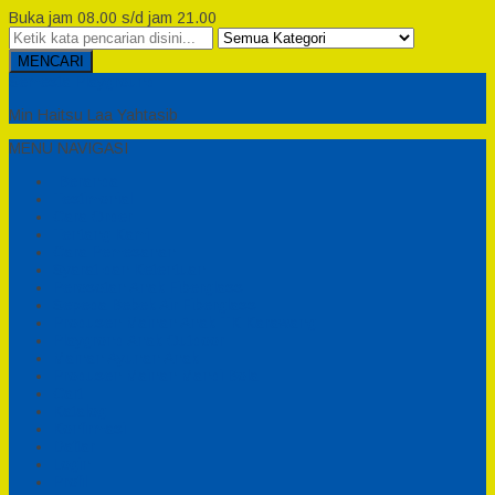
Buka jam 08.00 s/d jam 21.00
MENCARI
Semesta Playground
Min Haitsu Laa Yahtasib
MENU NAVIGASI
Beranda
Testimonial
Cara Order
Tentang Kami
Cara Pemesanan
Syarat dan Ketentuan
Perosotan Anak Fiberglass
Sepeda Bebek Air Fiberglass
Produsen Mainan Anak TK Karawang
Playgrond Anak Outdoor
Mainan Ayunan Anak
Produsen Mainan Mandi Bola
Cart
Katalog
Konfirmasi
Daftar
Login
Profil