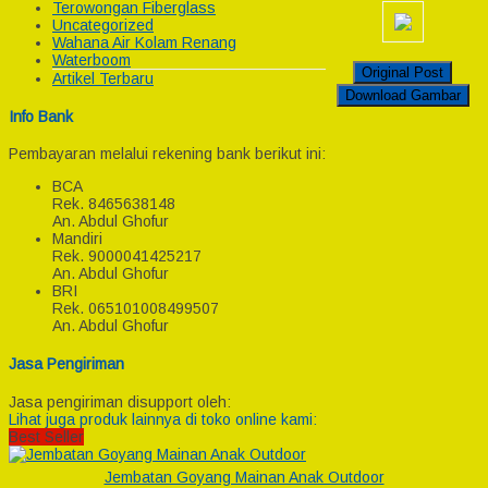
Terowongan Fiberglass
Uncategorized
Wahana Air Kolam Renang
Waterboom
Original Post
Artikel Terbaru
Download Gambar
Info Bank
Pembayaran melalui rekening bank berikut ini:
BCA
Rek.
8465638148
An. Abdul Ghofur
Mandiri
Rek.
9000041425217
An. Abdul Ghofur
BRI
Rek.
065101008499507
An. Abdul Ghofur
Jasa Pengiriman
Jasa pengiriman disupport oleh:
Lihat juga produk lainnya di toko online kami:
Best Seller
Jembatan Goyang Mainan Anak Outdoor