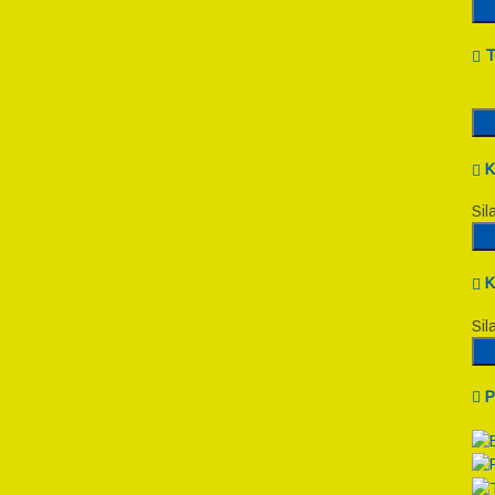
T
K
Sil
K
Sil
P