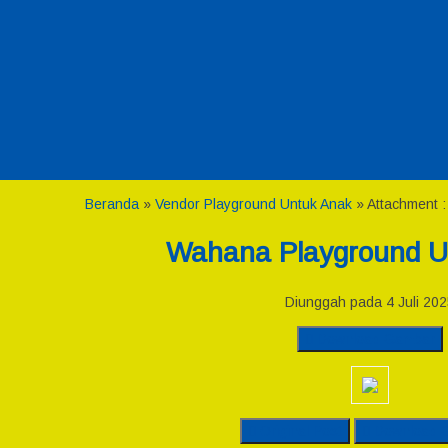
Beranda
»
Vendor Playground Untuk Anak
» Attachment 
Wahana Playground U
Diunggah pada 4 Juli 202
Download Gambar
Original Post
Download 