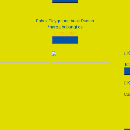
Pabrik Playground Anak Rumah
*harga hubungi cs
Pre Order
Pre Order
K
Tot
R
K
Cus