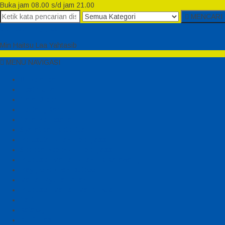
Buka jam 08.00 s/d jam 21.00
MENCARI
Semesta Playground
Min Haitsu Laa Yahtasib
MENU NAVIGASI
Beranda
Testimonial
Cara Order
Tentang Kami
Cara Pemesanan
Syarat dan Ketentuan
Perosotan Anak Fiberglass
Sepeda Bebek Air Fiberglass
Produsen Mainan Anak TK Karawang
Playgrond Anak Outdoor
Mainan Ayunan Anak
Produsen Mainan Mandi Bola
Cart
Katalog
Konfirmasi