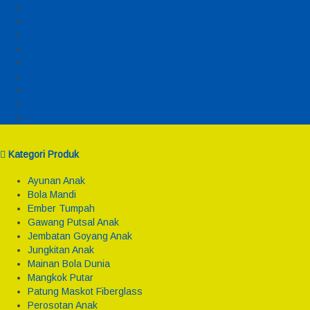
Daftar
Login
Profil
Pesanan
Cek Resi
Cek Biaya Kirim
Payment
Reseller
Afiliasi
Kategori Produk
Ayunan Anak
Bola Mandi
Ember Tumpah
Gawang Putsal Anak
Jembatan Goyang Anak
Jungkitan Anak
Mainan Bola Dunia
Mangkok Putar
Patung Maskot Fiberglass
Perosotan Anak