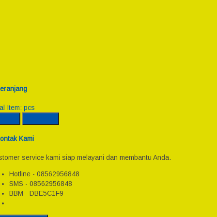
eranjang
al Item:
pcs
incian
Checkout
ontak Kami
tomer service kami siap melayani dan membantu Anda.
Hotline - 08562956848
SMS - 08562956848
BBM - DBE5C1F9