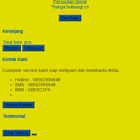
Perosotan Spiral
*harga hubungi cs
Pre Order
Pre Order
Keranjang
Total Item:
pcs
Rincian
Checkout
Kontak Kami
Customer service kami siap melayani dan membantu Anda.
Hotline - 08562956848
SMS - 08562956848
BBM - DBE5C1F9
Semua Kontak
Testimonial
Lihat Semua