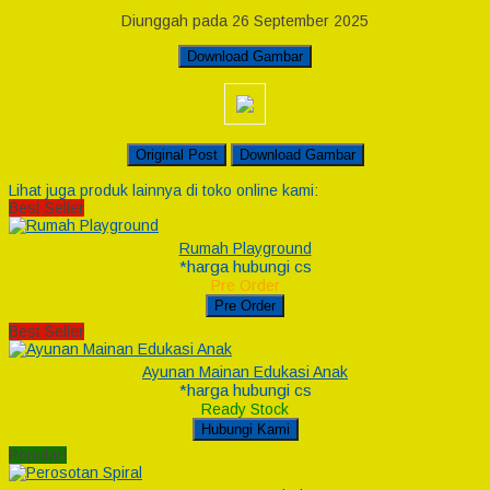
Diunggah pada 26 September 2025
Download Gambar
Original Post
Download Gambar
Lihat juga produk lainnya di toko online kami:
Best Seller
Rumah Playground
*harga hubungi cs
Pre Order
Pre Order
Best Seller
Ayunan Mainan Edukasi Anak
*harga hubungi cs
Ready Stock
Hubungi Kami
Popular!