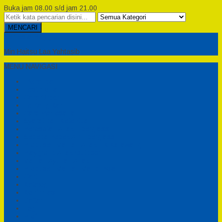
Buka jam 08.00 s/d jam 21.00
MENCARI
Semesta Playground
Min Haitsu Laa Yahtasib
MENU NAVIGASI
Beranda
Testimonial
Cara Order
Tentang Kami
Cara Pemesanan
Syarat dan Ketentuan
Perosotan Anak Fiberglass
Sepeda Bebek Air Fiberglass
Produsen Mainan Anak TK Karawang
Playgrond Anak Outdoor
Mainan Ayunan Anak
Produsen Mainan Mandi Bola
Cart
Katalog
Konfirmasi
Daftar
Login
Profil