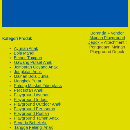
Pesanan
Cek Resi
Cek Biaya Kirim
Payment
Reseller
Afiliasi
Beranda
»
Vendor
Mainan Playground
Kategori Produk
Depok
» Attachment :
Pengadaan Mainan
Ayunan Anak
Playground Depok
Bola Mandi
Ember Tumpah
Gawang Putsal Anak
Jembatan Goyang Anak
Jungkitan Anak
Mainan Bola Dunia
Mangkok Putar
Patung Maskot Fiberglass
Perosotan Anak
Playground Ayunan
Playground Indoor
Playground Outdoor Anak
Playground Perosotan
Playground Rumah
Playground Taman Anak
Sepeda Bebek Air
Tangga Pelangi Anak