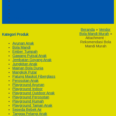
Pesanan
Cek Resi
Cek Biaya Kirim
Payment
Reseller
Afiliasi
Beranda
»
Vendor
Bola Mandi Murah
»
Kategori Produk
Attachment :
Rekomendasi Bola
Ayunan Anak
Mandi Murah
Bola Mandi
Ember Tumpah
Gawang Putsal Anak
Jembatan Goyang Anak
Jungkitan Anak
Mainan Bola Dunia
Mangkok Putar
Patung Maskot Fiberglass
Perosotan Anak
Playground Ayunan
Playground Indoor
Playground Outdoor Anak
Playground Perosotan
Playground Rumah
Playground Taman Anak
Sepeda Bebek Air
Tangga Pelangi Anak