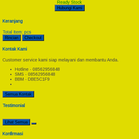
Ready Stock
Hubungi Kami
Keranjang
Total Item:
pcs
Rincian
Checkout
Kontak Kami
Customer service kami siap melayani dan membantu Anda.
Hotline - 08562956848
SMS - 08562956848
BBM - DBE5C1F9
Semua Kontak
Testimonial
Lihat Semua
Konfirmasi