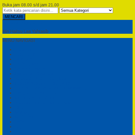
Buka jam 08.00 s/d jam 21.00
MENCARI
Semesta Playground
Min Haitsu Laa Yahtasib
MENU NAVIGASI
Beranda
Testimonial
Cara Order
Tentang Kami
Cara Pemesanan
Syarat dan Ketentuan
Perosotan Anak Fiberglass
Sepeda Bebek Air Fiberglass
Produsen Mainan Anak TK Karawang
Playgrond Anak Outdoor
Mainan Ayunan Anak
Produsen Mainan Mandi Bola
Cart
Katalog
Konfirmasi
Daftar
Login
Profil