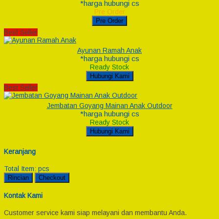
*harga hubungi cs
Pre Order
Pre Order
Best Seller
Ayunan Ramah Anak
*harga hubungi cs
Ready Stock
Hubungi Kami
Best Seller
Jembatan Goyang Mainan Anak Outdoor
*harga hubungi cs
Ready Stock
Hubungi Kami
Keranjang
Total Item:
pcs
Rincian
Checkout
Kontak Kami
Customer service kami siap melayani dan membantu Anda.