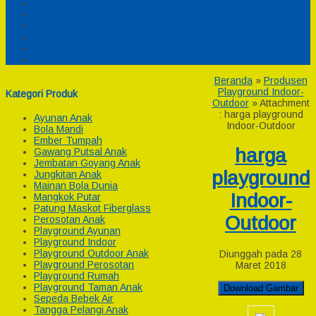
Pesanan
Cek Resi
Cek Biaya Kirim
Payment
Reseller
Afiliasi
Beranda
»
Produsen
Playground Indoor-
Kategori Produk
Outdoor
» Attachment
: harga playground
Ayunan Anak
Indoor-Outdoor
Bola Mandi
Ember Tumpah
harga
Gawang Putsal Anak
Jembatan Goyang Anak
playground
Jungkitan Anak
Mainan Bola Dunia
Indoor-
Mangkok Putar
Patung Maskot Fiberglass
Outdoor
Perosotan Anak
Playground Ayunan
Playground Indoor
Playground Outdoor Anak
Diunggah pada 28
Playground Perosotan
Maret 2018
Playground Rumah
Playground Taman Anak
Download Gambar
Sepeda Bebek Air
Tangga Pelangi Anak