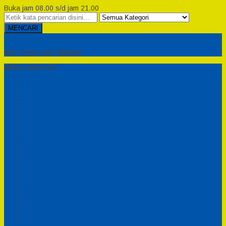
Buka jam 08.00 s/d jam 21.00
MENCARI
Semesta Playground
Min Haitsu Laa Yahtasib
MENU NAVIGASI
Beranda
Testimonial
Cara Order
Tentang Kami
Cara Pemesanan
Syarat dan Ketentuan
Perosotan Anak Fiberglass
Sepeda Bebek Air Fiberglass
Produsen Mainan Anak TK Karawang
Playgrond Anak Outdoor
Mainan Ayunan Anak
Produsen Mainan Mandi Bola
Cart
Katalog
Konfirmasi
Daftar
Login
Profil