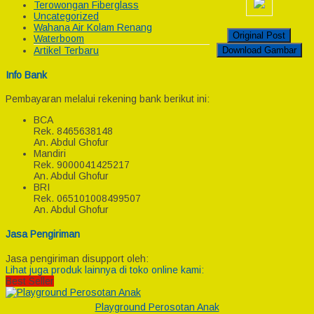
Terowongan Fiberglass
Uncategorized
Wahana Air Kolam Renang
Original Post
Waterboom
Download Gambar
Artikel Terbaru
Info Bank
Pembayaran melalui rekening bank berikut ini:
BCA
Rek.
8465638148
An. Abdul Ghofur
Mandiri
Rek.
9000041425217
An. Abdul Ghofur
BRI
Rek.
065101008499507
An. Abdul Ghofur
Jasa Pengiriman
Jasa pengiriman disupport oleh:
Lihat juga produk lainnya di toko online kami:
Best Seller
Playground Perosotan Anak