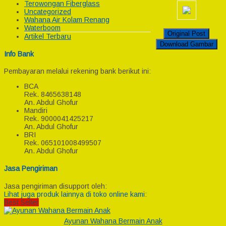
Terowongan Fiberglass
Uncategorized
Wahana Air Kolam Renang
Waterboom
Original Post
Artikel Terbaru
Download Gambar
Info Bank
Pembayaran melalui rekening bank berikut ini:
BCA
Rek.
8465638148
An. Abdul Ghofur
Mandiri
Rek.
9000041425217
An. Abdul Ghofur
BRI
Rek.
065101008499507
An. Abdul Ghofur
Jasa Pengiriman
Jasa pengiriman disupport oleh:
Lihat juga produk lainnya di toko online kami:
Best Seller
Ayunan Wahana Bermain Anak