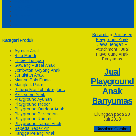
Pesanan
Cek Resi
Cek Biaya Kirim
Payment
Reseller
Afiliasi
Beranda
»
Produsen
Playground Anak
Kategori Produk
Jawa Tengah
»
Attachment : Jual
Ayunan Anak
Playground Anak
Bola Mandi
Banyumas
Ember Tumpah
Gawang Putsal Anak
Jual
Jembatan Goyang Anak
Jungkitan Anak
Playground
Mainan Bola Dunia
Mangkok Putar
Anak
Patung Maskot Fiberglass
Perosotan Anak
Banyumas
Playground Ayunan
Playground Indoor
Playground Outdoor Anak
Playground Perosotan
Diunggah pada 28
Playground Rumah
Juli 2018
Playground Taman Anak
Sepeda Bebek Air
Download Gambar
Tangga Pelangi Anak