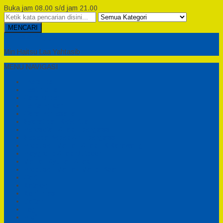
Buka jam 08.00 s/d jam 21.00
MENCARI
Semesta Playground
Min Haitsu Laa Yahtasib
MENU NAVIGASI
Beranda
Testimonial
Cara Order
Tentang Kami
Cara Pemesanan
Syarat dan Ketentuan
Perosotan Anak Fiberglass
Sepeda Bebek Air Fiberglass
Produsen Mainan Anak TK Karawang
Playgrond Anak Outdoor
Mainan Ayunan Anak
Produsen Mainan Mandi Bola
Cart
Katalog
Konfirmasi
Daftar
Login
Profil