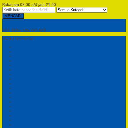
Buka jam 08.00 s/d jam 21.00
MENCARI
Semesta Playground
Min Haitsu Laa Yahtasib
MENU NAVIGASI
Beranda
Testimonial
Cara Order
Tentang Kami
Cara Pemesanan
Syarat dan Ketentuan
Perosotan Anak Fiberglass
Sepeda Bebek Air Fiberglass
Produsen Mainan Anak TK Karawang
Playgrond Anak Outdoor
Mainan Ayunan Anak
Produsen Mainan Mandi Bola
Cart
Katalog
Konfirmasi
Daftar
Login
Profil