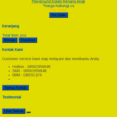
Playground Kolam Renang Anak
*harga hubungi cs
Pre Order
Pre Order
Keranjang
Total Item:
pcs
Rincian
Checkout
Kontak Kami
Customer service kami siap melayani dan membantu Anda.
Hotline - 08562956848
SMS - 08562956848
BBM - DBE5C1F9
Semua Kontak
Testimonial
Lihat Semua