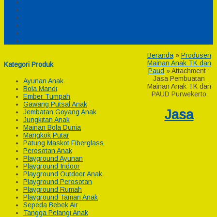
Pesanan
Cek Resi
Cek Biaya Kirim
Payment
Reseller
Afiliasi
Beranda
»
Produsen
Mainan Anak TK dan
Kategori Produk
Paud
» Attachment :
Jasa Pembuatan
Ayunan Anak
Mainan Anak TK dan
Bola Mandi
PAUD Purwekerto
Ember Tumpah
Gawang Putsal Anak
Jasa
Jembatan Goyang Anak
Jungkitan Anak
Mainan Bola Dunia
Mangkok Putar
Patung Maskot Fiberglass
Perosotan Anak
Playground Ayunan
Playground Indoor
Playground Outdoor Anak
Playground Perosotan
Playground Rumah
Playground Taman Anak
Sepeda Bebek Air
Tangga Pelangi Anak