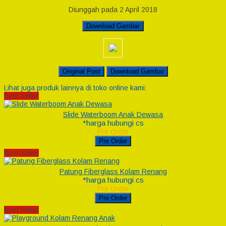
Diunggah pada 2 April 2018
Download Gambar
Original Post
Download Gambar
Lihat juga produk lainnya di toko online kami:
Best Seller
Slide Waterboom Anak Dewasa
*harga hubungi cs
Pre Order
Pre Order
Best Seller
Patung Fiberglass Kolam Renang
*harga hubungi cs
Pre Order
Pre Order
Best Seller