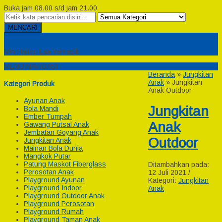
Buka jam 08.00 s/d jam 21.00
MENCARI
Semesta Playground
Min Haitsu Laa Yahtasib
MENU NAVIGASI
Beranda
»
Jungkitan
Anak
»
Jungkitan
Kategori Produk
Anak Outdoor
Ayunan Anak
Jungkitan
Bola Mandi
Ember Tumpah
Anak
Gawang Putsal Anak
Jembatan Goyang Anak
Outdoor
Jungkitan Anak
Mainan Bola Dunia
Mangkok Putar
Patung Maskot Fiberglass
Ditambahkan pada:
Perosotan Anak
12 Juli 2021 /
Playground Ayunan
Kategori:
Jungkitan
Playground Indoor
Anak
Playground Outdoor Anak
Playground Perosotan
Playground Rumah
Playground Taman Anak