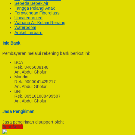
Sepeda Bebek Air
Tangga Pelangi Anak
Terowongan Fiberglass
Uncategorized
Wahana Air Kolam Renang
Waterboom
Artikel Terbaru
Info Bank
Pembayaran melalui rekening bank berikut ini:
BCA
Rek.
8465638148
An. Abdul Ghofur
Mandiri
Rek.
9000041425217
An. Abdul Ghofur
BRI
Rek.
065101008499507
An. Abdul Ghofur
Jasa Pengiriman
Jasa pengiriman disupport oleh:
Best Seller