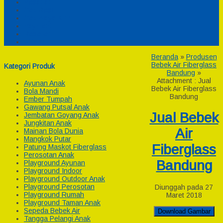
Pesanan
Cek Resi
Cek Biaya Kirim
Payment
Reseller
Afiliasi
Beranda
»
Produsen
Bebek Air Fiberglass
Kategori Produk
Bandung
»
Attachment : Jual
Ayunan Anak
Bebek Air Fiberglass
Bola Mandi
Bandung
Ember Tumpah
Gawang Putsal Anak
Jual Bebek
Jembatan Goyang Anak
Jungkitan Anak
Air
Mainan Bola Dunia
Mangkok Putar
Fiberglass
Patung Maskot Fiberglass
Perosotan Anak
Bandung
Playground Ayunan
Playground Indoor
Playground Outdoor Anak
Playground Perosotan
Diunggah pada 27
Playground Rumah
Maret 2018
Playground Taman Anak
Sepeda Bebek Air
Download Gambar
Tangga Pelangi Anak