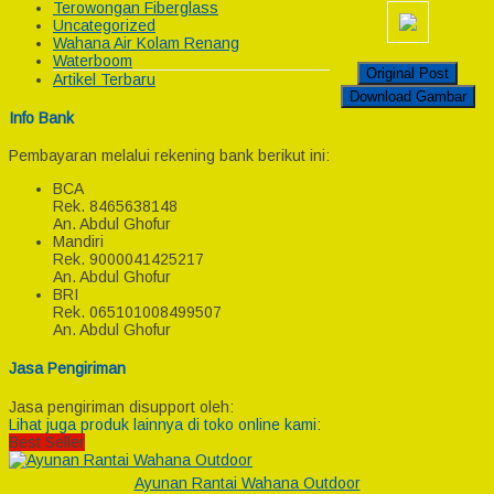
Terowongan Fiberglass
Uncategorized
Wahana Air Kolam Renang
Waterboom
Original Post
Artikel Terbaru
Download Gambar
Info Bank
Pembayaran melalui rekening bank berikut ini:
BCA
Rek.
8465638148
An. Abdul Ghofur
Mandiri
Rek.
9000041425217
An. Abdul Ghofur
BRI
Rek.
065101008499507
An. Abdul Ghofur
Jasa Pengiriman
Jasa pengiriman disupport oleh:
Lihat juga produk lainnya di toko online kami:
Best Seller
Ayunan Rantai Wahana Outdoor