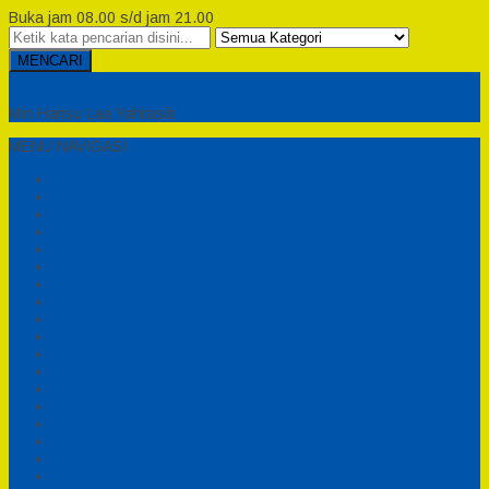
Buka jam 08.00 s/d jam 21.00
MENCARI
Semesta Playground
Min Haitsu Laa Yahtasib
MENU NAVIGASI
Beranda
Testimonial
Cara Order
Tentang Kami
Cara Pemesanan
Syarat dan Ketentuan
Perosotan Anak Fiberglass
Sepeda Bebek Air Fiberglass
Produsen Mainan Anak TK Karawang
Playgrond Anak Outdoor
Mainan Ayunan Anak
Produsen Mainan Mandi Bola
Cart
Katalog
Konfirmasi
Daftar
Login
Profil