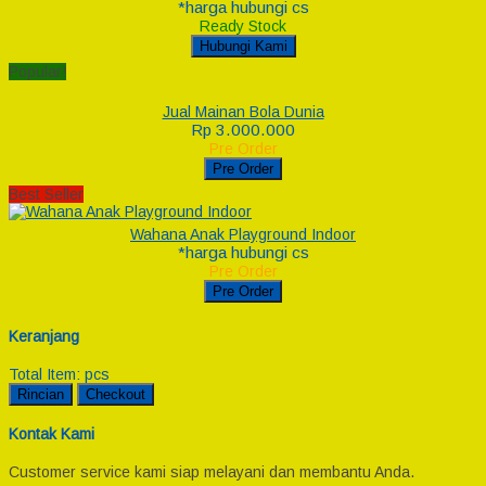
*harga hubungi cs
Ready Stock
Hubungi Kami
Popular!
Jual Mainan Bola Dunia
Rp 3.000.000
Pre Order
Pre Order
Best Seller
Wahana Anak Playground Indoor
*harga hubungi cs
Pre Order
Pre Order
Keranjang
Total Item:
pcs
Rincian
Checkout
Kontak Kami
Customer service kami siap melayani dan membantu Anda.