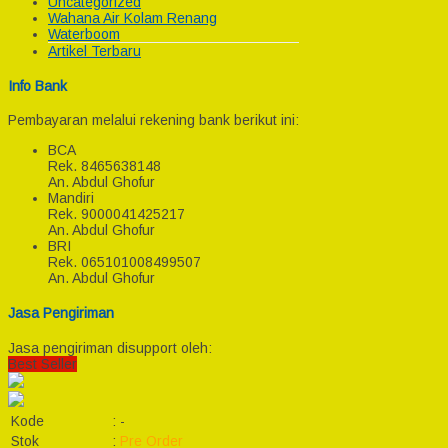
Uncategorized
Wahana Air Kolam Renang
Waterboom
Artikel Terbaru
Info Bank
Pembayaran melalui rekening bank berikut ini:
BCA
Rek.
8465638148
An. Abdul Ghofur
Mandiri
Rek.
9000041425217
An. Abdul Ghofur
BRI
Rek.
065101008499507
An. Abdul Ghofur
Jasa Pengiriman
Jasa pengiriman disupport oleh:
Best Seller
Kode
:
-
Stok
:
Pre Order