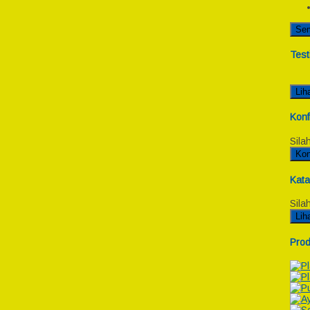
Se
Test
Lih
Konf
Sila
Kon
Kata
Sila
Lih
Prod