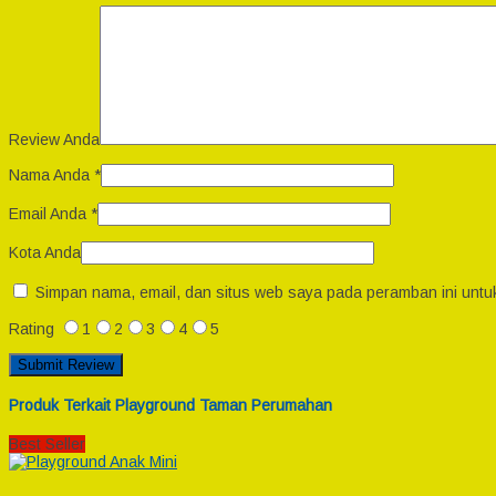
Review Anda
Nama Anda
*
Email Anda
*
Kota Anda
Simpan nama, email, dan situs web saya pada peramban ini untu
Rating
1
2
3
4
5
Produk Terkait Playground Taman Perumahan
Best Seller