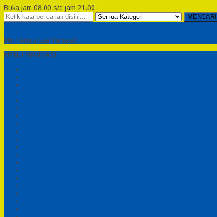
Buka jam 08.00 s/d jam 21.00
MENCARI
Semesta Playground
Min Haitsu Laa Yahtasib
MENU NAVIGASI
Beranda
Testimonial
Cara Order
Tentang Kami
Cara Pemesanan
Syarat dan Ketentuan
Perosotan Anak Fiberglass
Sepeda Bebek Air Fiberglass
Produsen Mainan Anak TK Karawang
Playgrond Anak Outdoor
Mainan Ayunan Anak
Produsen Mainan Mandi Bola
Cart
Katalog
Konfirmasi
Daftar
Login
Profil
Pesanan
Cek Resi