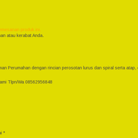
emesanan produk ini.
an atau kerabat Anda.
man Perumahan dengan rincian perosotan lurus dan spiral serta atap
kami Tlpn/Wa 08562956848
ai
*