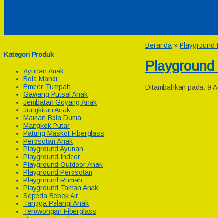
Cek Biaya Kirim
Payment
Reseller
Afiliasi
Beranda
»
Playground
Kategori Produk
Playgroun
Ayunan Anak
Bola Mandi
Ember Tumpah
Ditambahkan pada: 9 A
Gawang Putsal Anak
Jembatan Goyang Anak
Jungkitan Anak
Mainan Bola Dunia
Mangkok Putar
Patung Maskot Fiberglass
Perosotan Anak
Playground Ayunan
Playground Indoor
Playground Outdoor Anak
Playground Perosotan
Playground Rumah
Playground Taman Anak
Sepeda Bebek Air
Tangga Pelangi Anak
Terowongan Fiberglass