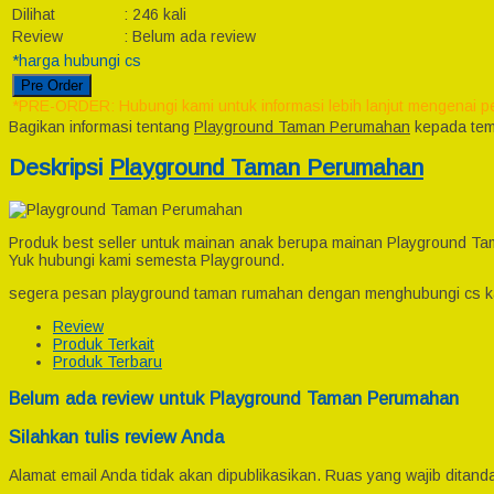
Dilihat
:
246 kali
Review
:
Belum ada review
*harga hubungi cs
Pre Order
*PRE-ORDER: Hubungi kami untuk informasi lebih lanjut mengenai p
Bagikan informasi tentang
Playground Taman Perumahan
kepada tem
Deskripsi
Playground Taman Perumahan
Produk best seller untuk mainan anak berupa mainan Playground Ta
Yuk hubungi kami semesta Playground.
segera pesan playground taman rumahan dengan menghubungi cs 
Review
Produk Terkait
Produk Terbaru
Belum ada review untuk Playground Taman Perumahan
Silahkan tulis review Anda
Alamat email Anda tidak akan dipublikasikan.
Ruas yang wajib ditand