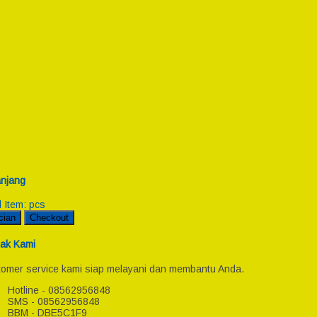
njang
l Item:
pcs
cian
Checkout
ak Kami
omer service kami siap melayani dan membantu Anda.
Hotline - 08562956848
SMS - 08562956848
BBM - DBE5C1F9