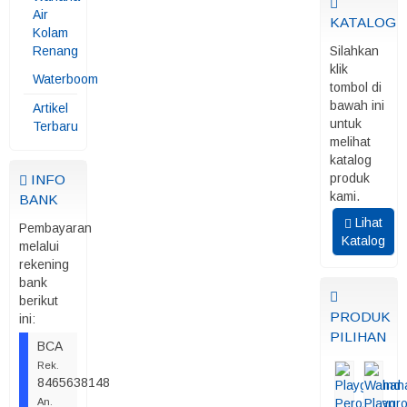
Air
KATALOG
Kolam
Renang
Silahkan
klik
Waterboom
tombol di
bawah ini
Artikel
untuk
Terbaru
melihat
katalog
produk
INFO
kami.
BANK
Lihat
Pembayaran
Katalog
melalui
rekening
bank
berikut
PRODUK
ini:
PILIHAN
BCA
Rek.
8465638148
An.