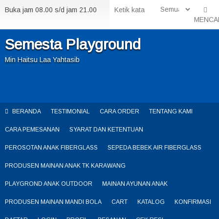
Buka jam 08.00 s/d jam 21.00
MENCA
Semesta Playground
Min Haitsu Laa Yahtasib
BERANDA
TESTIMONIAL
CARA ORDER
TENTANG KAMI
CARA PEMESANAN
SYARAT DAN KETENTUAN
PEROSOTAN ANAK FIBERGLASS
SEPEDA BEBEK AIR FIBERGLASS
PRODUSEN MAINAN ANAK TK KARAWANG
PLAYGROND ANAK OUTDOOR
MAINAN AYUNAN ANAK
PRODUSEN MAINAN MANDI BOLA
CART
KATALOG
KONFIRMASI