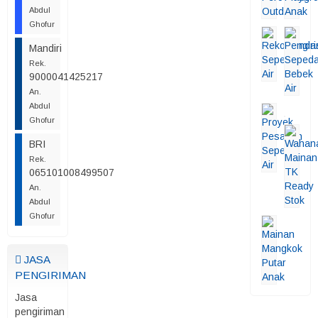
Abdul
Ghofur
Mandiri
Rek.
9000041425217
An.
Abdul
Ghofur
BRI
Rek.
065101008499507
An.
Abdul
Ghofur
JASA
PENGIRIMAN
Jasa
pengiriman