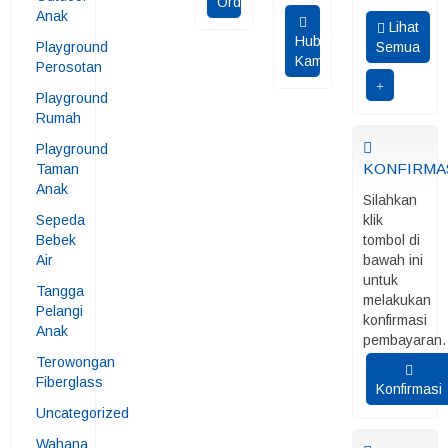
Order
Anak
Lihat
Hubungi
Playground
Semua
Kami
Perosotan
Playground
Rumah
Playground
KONFIRMA
Taman
Anak
Silahkan
Sepeda
klik
Bebek
tombol di
Air
bawah ini
untuk
Tangga
melakukan
Pelangi
konfirmasi
Anak
pembayaran.
Terowongan
Fiberglass
Konfirmasi
Uncategorized
Wahana