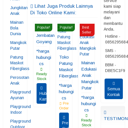
service
Lihat Juga Produk Lainnya
kami siap
Jungkitan
melayani
Di Toko Online Kami:
Anak
dan
Mainan
membantu
Popular!
Popular!
Best
Bola
Anda.
Seller
Dunia
Jembatan
Hotline -
Goyang
085629568
Mangkok
Putar
SMS -
*harga
085629568
Toko
Patung
hubungi
Mainan
Maskot
Patung
cs
BBM -
Fiberglass
Edukasi
Maskot
DBE5C1F9
Ready
Anak
Fiberglass
Perosotan
Stock
Mangkok
Anak
*harga
Putar
Semua
hubungi
Playground
Hubungi
Kontak
*harga
Ayunan
cs
Kami
hubungi
Pre
Playground
Order
cs
Indoor
TESTIMON
Ready
Playground
Pre
Stock
Outdoor