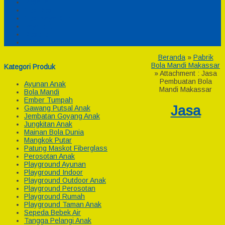
Pesanan
Cek Resi
Cek Biaya Kirim
Payment
Reseller
Afiliasi
Beranda
»
Pabrik
Bola Mandi Makassar
Kategori Produk
» Attachment : Jasa
Pembuatan Bola
Ayunan Anak
Mandi Makassar
Bola Mandi
Ember Tumpah
Jasa
Gawang Putsal Anak
Jembatan Goyang Anak
Jungkitan Anak
Mainan Bola Dunia
Mangkok Putar
Patung Maskot Fiberglass
Perosotan Anak
Playground Ayunan
Playground Indoor
Playground Outdoor Anak
Playground Perosotan
Playground Rumah
Playground Taman Anak
Sepeda Bebek Air
Tangga Pelangi Anak