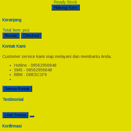
Ready Stock
Hubungi Kami
Keranjang
Total Item:
pcs
Rincian
Checkout
Kontak Kami
Customer service kami siap melayani dan membantu Anda.
Hotline - 08562956848
SMS - 08562956848
BBM - DBE5C1F9
Semua Kontak
Testimonial
Lihat Semua
Konfirmasi