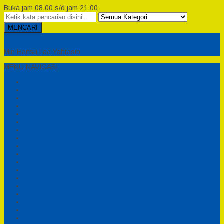
Buka jam 08.00 s/d jam 21.00
MENCARI
Semesta Playground
Min Haitsu Laa Yahtasib
MENU NAVIGASI
Beranda
Testimonial
Cara Order
Tentang Kami
Cara Pemesanan
Syarat dan Ketentuan
Perosotan Anak Fiberglass
Sepeda Bebek Air Fiberglass
Produsen Mainan Anak TK Karawang
Playgrond Anak Outdoor
Mainan Ayunan Anak
Produsen Mainan Mandi Bola
Cart
Katalog
Konfirmasi
Daftar
Login
Profil