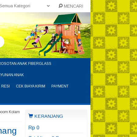
MENCARI
ROSOTAN ANAK FIBERGLASS
AYUNAN ANAK
 RESI
CEK BIAYA KIRIM
PAYMENT
rboom Kolam
KERANJANG
Rp 0
nang