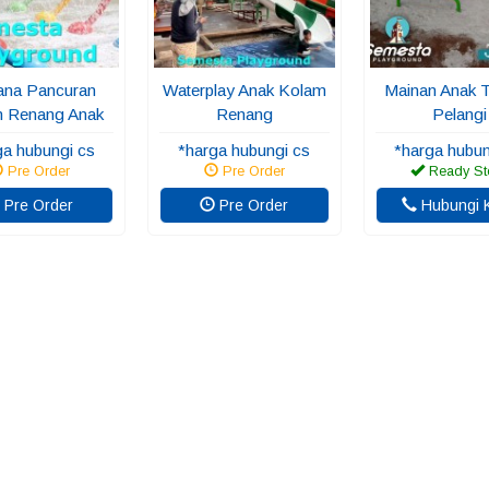
na Pancuran
Waterplay Anak Kolam
Mainan Anak 
 Renang Anak
Renang
Pelangi
ga hubungi cs
*harga hubungi cs
*harga hubun
Pre Order
Pre Order
Ready St
Pre Order
Pre Order
Hubungi 