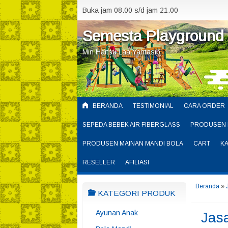
Buka jam 08.00 s/d jam 21.00
Semesta Playground
Min Haitsu Laa Yahtasib
BERANDA
TESTIMONIAL
CARA ORDER
SEPEDA BEBEK AIR FIBERGLASS
PRODUSEN 
PRODUSEN MAINAN MANDI BOLA
CART
K
RESELLER
AFILIASI
Beranda
»
KATEGORI PRODUK
Ayunan Anak
Jas