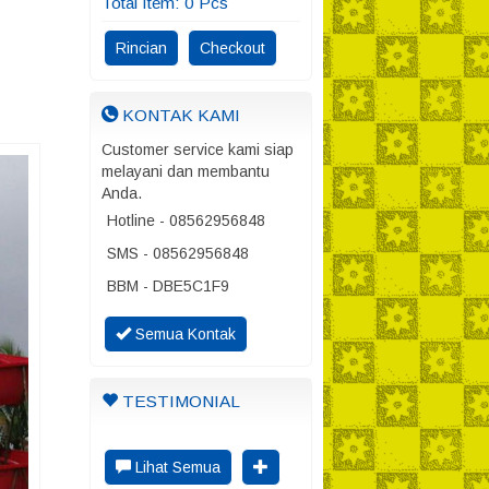
Total Item:
0
Pcs
Rincian
Checkout
KONTAK KAMI
Customer service kami siap
melayani dan membantu
Anda.
Hotline - 08562956848
SMS - 08562956848
BBM - DBE5C1F9
Semua Kontak
TESTIMONIAL
Lihat Semua