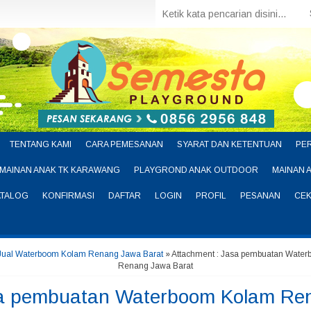
TENTANG KAMI
CARA PEMESANAN
SYARAT DAN KETENTUAN
PE
MAINAN ANAK TK KARAWANG
PLAYGROND ANAK OUTDOOR
MAINAN 
ATALOG
KONFIRMASI
DAFTAR
LOGIN
PROFIL
PESANAN
CEK
Jual Waterboom Kolam Renang Jawa Barat
» Attachment : Jasa pembuatan Wate
Renang Jawa Barat
a pembuatan Waterboom Kolam Re