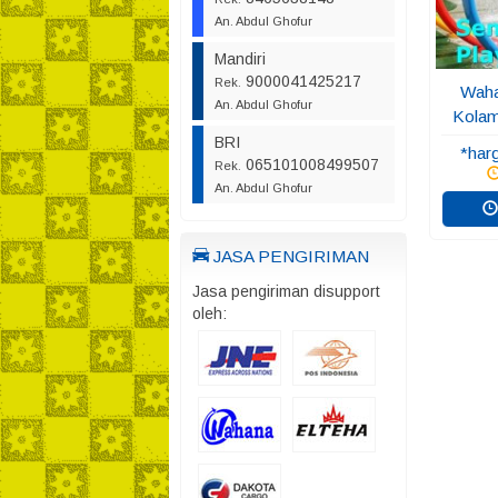
An. Abdul Ghofur
Mandiri
9000041425217
Rek.
Waha
An. Abdul Ghofur
Kolam
BRI
*har
065101008499507
Rek.
An. Abdul Ghofur
JASA PENGIRIMAN
Jasa pengiriman disupport
oleh: