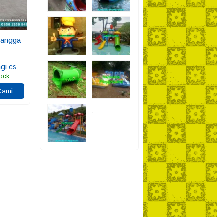
Tangga
gi cs
ock
Kami