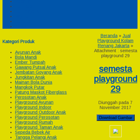
Pesanan
Cek Resi
Cek Biaya Kirim
Payment
Reseller
Afiliasi
Beranda
»
Jual
Playground Kolam
Kategori Produk
Renang Jakarta
»
Attachment : semesta
Ayunan Anak
playground 29
Bola Mandi
Ember Tumpah
semesta
Gawang Putsal Anak
Jembatan Goyang Anak
playground
Jungkitan Anak
Mainan Bola Dunia
29
Mangkok Putar
Patung Maskot Fiberglass
Perosotan Anak
Playground Ayunan
Diunggah pada 7
Playground Indoor
November 2017
Playground Outdoor Anak
Playground Perosotan
Download Gambar
Playground Rumah
Playground Taman Anak
Sepeda Bebek Air
Tangga Pelangi Anak