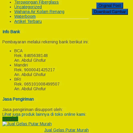
Terowongan Fiberglass
Original Post
Uncategorized
Wahana Air Kolam Renang
Download Gambar
Waterboom
Artikel Terbaru
Info Bank
Pembayaran melalui rekening bank berikut ini:
BCA
Rek.
8465638148
An. Abdul Ghofur
Mandiri
Rek.
9000041425217
An. Abdul Ghofur
BRI
Rek.
065101008499507
An. Abdul Ghofur
Jasa Pengiriman
Jasa pengiriman disupport oleh:
Lihat juga produk lainnya di toko online kami:
Popular!
Jual Gelas Putar Murah