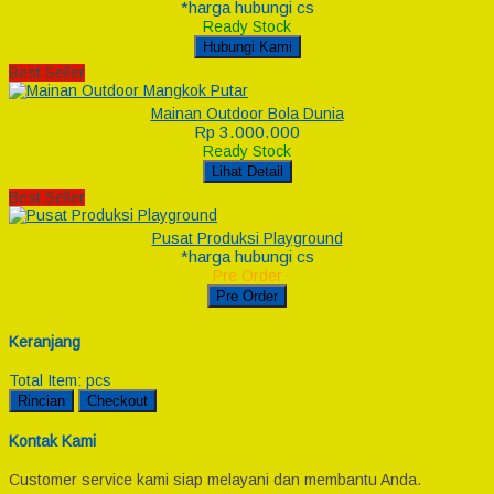
*harga hubungi cs
Ready Stock
Hubungi Kami
Best Seller
Mainan Outdoor Bola Dunia
Rp 3.000.000
Ready Stock
Lihat Detail
Best Seller
Pusat Produksi Playground
*harga hubungi cs
Pre Order
Pre Order
Keranjang
Total Item:
pcs
Rincian
Checkout
Kontak Kami
Customer service kami siap melayani dan membantu Anda.