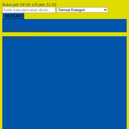
Buka jam 08.00 s/d jam 21.00
MENCARI
Semesta Playground
Min Haitsu Laa Yahtasib
MENU NAVIGASI
Beranda
Testimonial
Cara Order
Tentang Kami
Cara Pemesanan
Syarat dan Ketentuan
Perosotan Anak Fiberglass
Sepeda Bebek Air Fiberglass
Produsen Mainan Anak TK Karawang
Playgrond Anak Outdoor
Mainan Ayunan Anak
Produsen Mainan Mandi Bola
Cart
Katalog
Konfirmasi
Daftar
Login
Profil