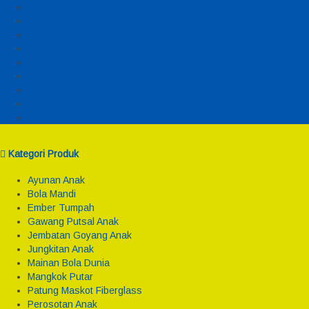
Daftar
Login
Profil
Pesanan
Cek Resi
Cek Biaya Kirim
Payment
Reseller
Afiliasi
Kategori Produk
Ayunan Anak
Bola Mandi
Ember Tumpah
Gawang Putsal Anak
Jembatan Goyang Anak
Jungkitan Anak
Mainan Bola Dunia
Mangkok Putar
Patung Maskot Fiberglass
Perosotan Anak