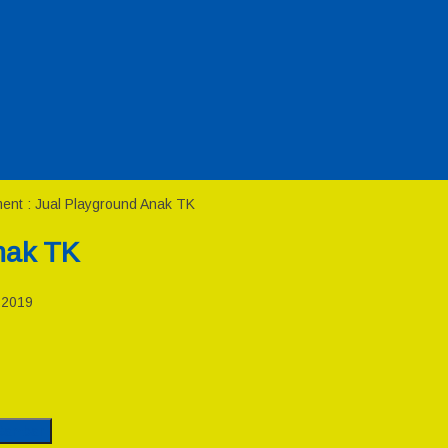
ent : Jual Playground Anak TK
nak TK
 2019
Gambar