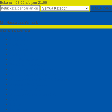
Buka jam 08.00 s/d jam 21.00
MENCARI
Semesta Playground
Min Haitsu Laa Yahtasib
MENU NAVIGASI
Beranda
Testimonial
Cara Order
Tentang Kami
Cara Pemesanan
Syarat dan Ketentuan
Perosotan Anak Fiberglass
Sepeda Bebek Air Fiberglass
Produsen Mainan Anak TK Karawang
Playgrond Anak Outdoor
Mainan Ayunan Anak
Produsen Mainan Mandi Bola
Cart
Katalog
Konfirmasi