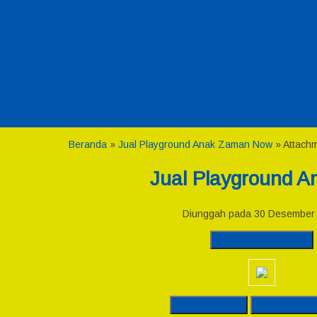
Beranda
»
Jual Playground Anak Zaman Now
» Attachm
Jual Playground A
Diunggah pada 30 Desember
Download Gambar
Original Post
Download 