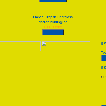
Ember Tumpah Fiberglass
*harga hubungi cs
Pre Order
Pre Order
K
Tot
R
K
Cus