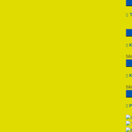
T
K
Sil
K
Sil
P