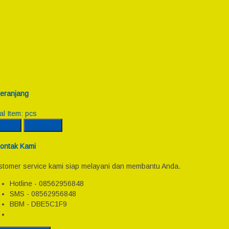
eranjang
al Item:
pcs
incian
Checkout
ontak Kami
tomer service kami siap melayani dan membantu Anda.
Hotline - 08562956848
SMS - 08562956848
BBM - DBE5C1F9