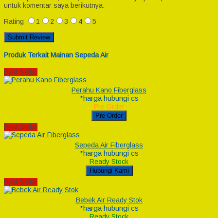
untuk komentar saya berikutnya.
Rating
1
2
3
4
5
Produk Terkait Mainan Sepeda Air
Best Seller
Perahu Kano Fiberglass
*harga hubungi cs
Pre Order
Pre Order
Best Seller
Sepeda Air Fiberglass
*harga hubungi cs
Ready Stock
Hubungi Kami
Best Seller
Bebek Air Ready Stok
*harga hubungi cs
Ready Stock