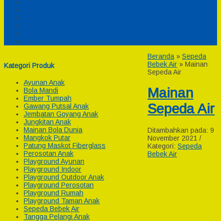
Pesanan
Cek Resi
Cek Biaya Kirim
Payment
Reseller
Afiliasi
Beranda
»
Sepeda
Bebek Air
»
Mainan
Kategori Produk
Sepeda Air
Ayunan Anak
Mainan
Bola Mandi
Ember Tumpah
Sepeda Air
Gawang Putsal Anak
Jembatan Goyang Anak
Jungkitan Anak
Mainan Bola Dunia
Ditambahkan pada: 9
Mangkok Putar
November 2021 /
Patung Maskot Fiberglass
Kategori:
Sepeda
Perosotan Anak
Bebek Air
Playground Ayunan
Playground Indoor
Playground Outdoor Anak
Playground Perosotan
Playground Rumah
Playground Taman Anak
Sepeda Bebek Air
Tangga Pelangi Anak