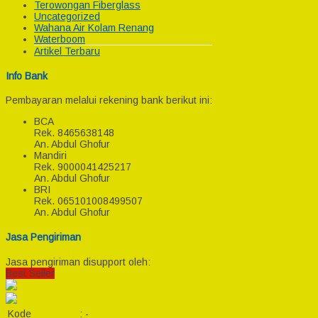
Terowongan Fiberglass
Uncategorized
Wahana Air Kolam Renang
Waterboom
Artikel Terbaru
Info Bank
Pembayaran melalui rekening bank berikut ini:
BCA
Rek.
8465638148
An. Abdul Ghofur
Mandiri
Rek.
9000041425217
An. Abdul Ghofur
BRI
Rek.
065101008499507
An. Abdul Ghofur
Jasa Pengiriman
Jasa pengiriman disupport oleh:
Best Seller
Kode
:
-