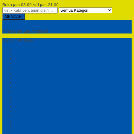
Buka jam 08.00 s/d jam 21.00
MENCARI
Semesta Playground
Min Haitsu Laa Yahtasib
MENU NAVIGASI
Beranda
Testimonial
Cara Order
Tentang Kami
Cara Pemesanan
Syarat dan Ketentuan
Perosotan Anak Fiberglass
Sepeda Bebek Air Fiberglass
Produsen Mainan Anak TK Karawang
Playgrond Anak Outdoor
Mainan Ayunan Anak
Produsen Mainan Mandi Bola
Cart
Katalog
Konfirmasi
Daftar
Login
Profil