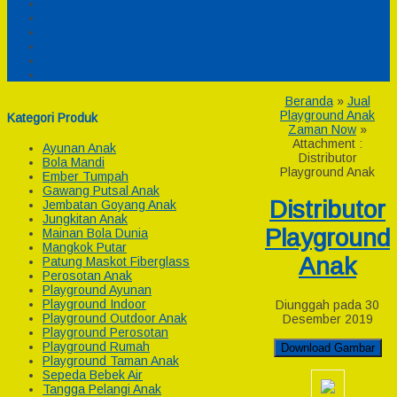
Pesanan
Cek Resi
Cek Biaya Kirim
Payment
Reseller
Afiliasi
Beranda
»
Jual
Playground Anak
Kategori Produk
Zaman Now
»
Attachment :
Ayunan Anak
Distributor
Bola Mandi
Playground Anak
Ember Tumpah
Gawang Putsal Anak
Distributor
Jembatan Goyang Anak
Jungkitan Anak
Playground
Mainan Bola Dunia
Mangkok Putar
Anak
Patung Maskot Fiberglass
Perosotan Anak
Playground Ayunan
Playground Indoor
Diunggah pada 30
Playground Outdoor Anak
Desember 2019
Playground Perosotan
Playground Rumah
Download Gambar
Playground Taman Anak
Sepeda Bebek Air
Tangga Pelangi Anak