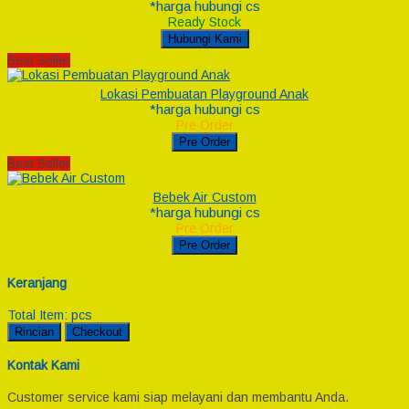
*harga hubungi cs
Ready Stock
Hubungi Kami
Best Seller
Lokasi Pembuatan Playground Anak
*harga hubungi cs
Pre Order
Pre Order
Best Seller
Bebek Air Custom
*harga hubungi cs
Pre Order
Pre Order
Keranjang
Total Item:
pcs
Rincian
Checkout
Kontak Kami
Customer service kami siap melayani dan membantu Anda.