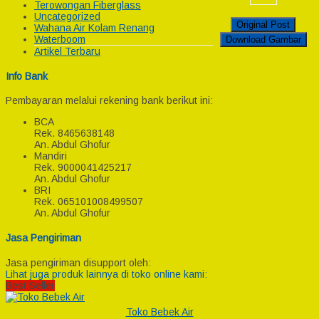
Terowongan Fiberglass
Uncategorized
Original Post
Wahana Air Kolam Renang
Waterboom
Download Gambar
Artikel Terbaru
Info Bank
Pembayaran melalui rekening bank berikut ini:
BCA
Rek.
8465638148
An. Abdul Ghofur
Mandiri
Rek.
9000041425217
An. Abdul Ghofur
BRI
Rek.
065101008499507
An. Abdul Ghofur
Jasa Pengiriman
Jasa pengiriman disupport oleh:
Lihat juga produk lainnya di toko online kami:
Best Seller
Toko Bebek Air