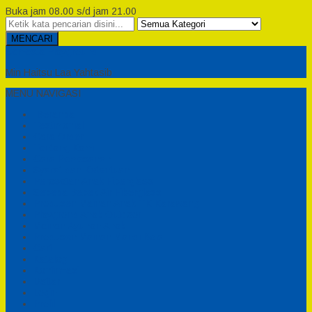
Buka jam 08.00 s/d jam 21.00
MENCARI
Semesta Playground
Min Haitsu Laa Yahtasib
MENU NAVIGASI
Beranda
Testimonial
Cara Order
Tentang Kami
Cara Pemesanan
Syarat dan Ketentuan
Perosotan Anak Fiberglass
Sepeda Bebek Air Fiberglass
Produsen Mainan Anak TK Karawang
Playgrond Anak Outdoor
Mainan Ayunan Anak
Produsen Mainan Mandi Bola
Cart
Katalog
Konfirmasi
Daftar
Login
Profil